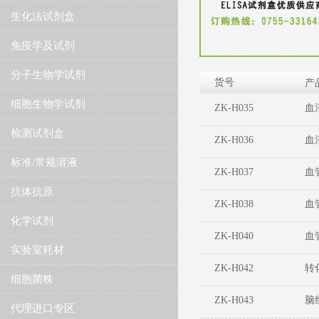
生化法试剂盒
免疫学及试剂
分子生物学试剂
货号
产
细胞生物学试剂
ZK-H035
血
检测试剂盒
ZK-H036
血
标准/常规溶液
ZK-H037
血
抗体抗原
ZK-H038
血
化学试剂
ZK-H040
血
实验室耗材
ZK-H042
转
细胞菌株
ZK-H043
脑
代理进口专区