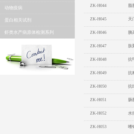
ZK-H044
脂
动物疫病
ZK-H045
天
蛋白相关试剂
虾类水产病原体检测系列
ZK-H046
胰
ZK-H047
肽
ZK-H048
抗
ZK-H049
抗
ZK-H050
抗
ZK-H051
肠
ZK-H052
水
ZK-H053
嗜