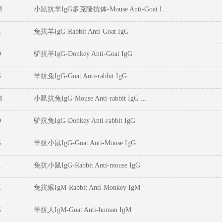
M
小鼠抗羊IgG多克隆抗体-Mouse Anti-Goat I...
R
兔抗羊IgG-Rabbit Anti-Goat IgG
D
驴抗羊IgG-Donkey Anti-Goat IgG
G
羊抗兔IgG-Goat Anti-rabbit IgG
M
小鼠抗兔IgG-Mouse Anti-rabbit IgG ...
D
驴抗兔IgG-Donkey Anti-rabbit IgG
G
羊抗小鼠IgG-Goat Anti-Mouse IgG
R
兔抗小鼠IgG-Rabbit Anti-mouse IgG
R
兔抗猴IgM-Rabbit Anti-Monkey IgM
G
羊抗人IgM-Goat Anti-human IgM