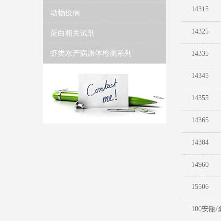
14315
动物疫病
14325
蛋白相关试剂
虾类水产病原体检测系列
14335​
14345 ​
14355​
14365​
14384
14960
15506
100安瓿/