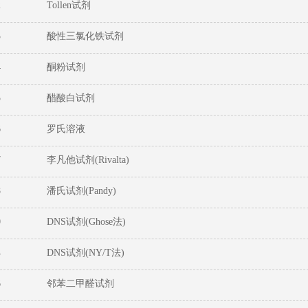
2
Tollen试剂
3
酸性三氯化铁试剂
4
酮粉试剂
5
醋酸白试剂
6
罗氏溶液
7
李凡他试剂(Rivalta)
8
潘氏试剂(Pandy)
0
DNS试剂(Ghose法)
4
DNS试剂(NY/T法)
6
邻苯二甲醛试剂