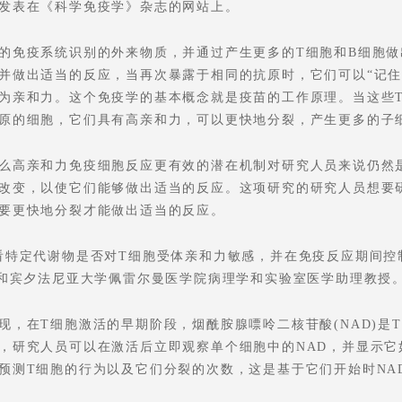
发表在《科学免疫学》杂志的网站上。
的免疫系统识别的外来物质，并通过产生更多的T细胞和B细胞
并做出适当的反应，当再次暴露于相同的抗原时，它们可以“记住
为亲和力。这个免疫学的基本概念就是疫苗的工作原理。当这些
原的细胞，它们具有高亲和力，可以更快地分裂，产生更多的子细
么高亲和力免疫细胞反应更有效的潜在机制对研究人员来说仍然
改变，以使它们能够做出适当的反应。这项研究的研究人员想要
要更快地分裂才能做出适当的反应。
1
2
3
看特定代谢物是否对T细胞受体亲和力敏感，并在免疫反应期间控制T细胞
P和宾夕法尼亚大学佩雷尔曼医学院病理学和实验室医学助理教授
现，在T细胞激活的早期阶段，烟酰胺腺嘌呤二核苷酸(NAD)是
，研究人员可以在激活后立即观察单个细胞中的NAD，并显示它
预测T细胞的行为以及它们分裂的次数，这是基于它们开始时NA