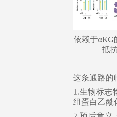
依赖于αKG
抵抗
这条通路的
1.生物标
组蛋白乙酰
2.预后意