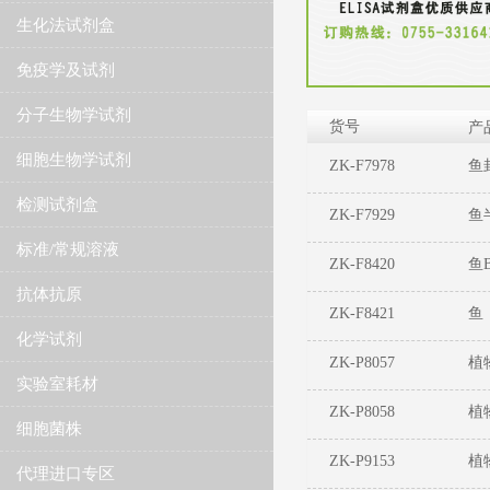
生化法试剂盒
免疫学及试剂
分子生物学试剂
货号
产
细胞生物学试剂
ZK-F7978
鱼
检测试剂盒
ZK-F7929
鱼
标准/常规溶液
ZK-F8420
鱼
抗体抗原
ZK-F8421
鱼（
化学试剂
ZK-P8057
植
实验室耗材
ZK-P8058
植
细胞菌株
ZK-P9153
植
代理进口专区