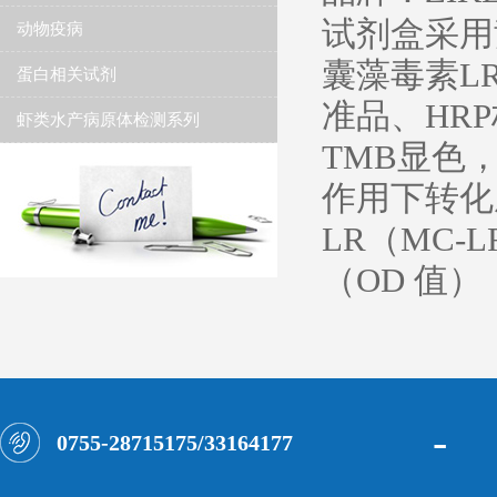
试剂盒采用
动物疫病
囊藻毒素
L
蛋白相关试剂
准品、
HR
虾类水产病原体检测系列
TMB显色
作用下转化
LR
（MC-
（OD 值
-
0755-28715175/33164177