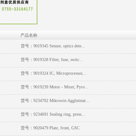
产品名称
货号：9019345 Sensor, optics dete...
货号：9019328 Filter, fuse, switc...
货号：9019324 IC, Microprocessor,...
1
2
3
货号：9019239 Motor - Mixer, Pyro...
货号：9234702 Mikrowin Agglutinat...
货号：9234691 Sealing ring, press...
货号：9020479 Plate, front, GSC