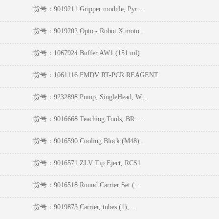
货号：9019211 Gripper module, Pyr...
货号：9019202 Opto - Robot X moto...
货号：1067924 Buffer AW1 (151 ml)
货号：1061116 FMDV RT-PCR REAGENT
货号：9232898 Pump, SingleHead, W...
货号：9016668 Teaching Tools, BR ...
货号：9016590 Cooling Block (M48)...
货号：9016571 ZLV Tip Eject, RCS1
货号：9016518 Round Carrier Set (...
货号：9019873 Carrier, tubes (1),...