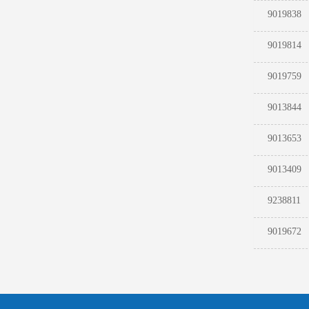
9019838
9019814
9019759
9013844
9013653
9013409
9238811
9019672