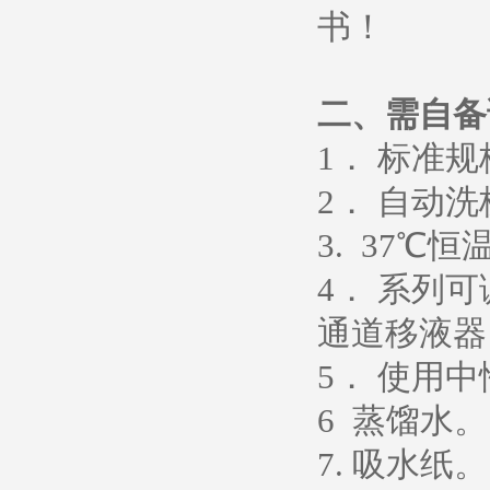
书！
二、需自备
1． 标准
2． 自动
3. 37℃恒
4． 系列
通道移液器
5
．
使用中
6
蒸馏水
。
7. 吸水纸。