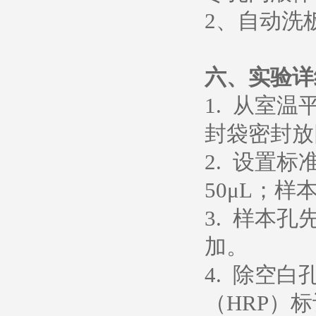
2、
自动洗
六、
实验详
1. 从室
封袋密封放
2. 设置
50μL；样
3. 样本孔
加。
4. 除空
（HRP）