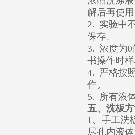
浓缩洗涤液
解后再使用
2. 实验
保存。
3. 浓度
书操作时样
4. 严格
作。
5. 所有
五、
洗板方
1、
手工洗
尽孔内液体