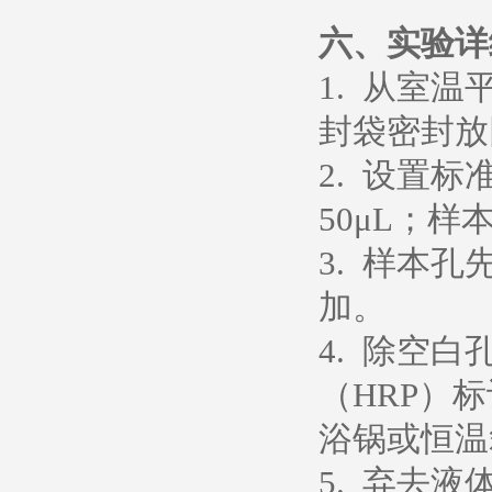
六、
实验详
1. 从室
封袋密封放
2. 设置
50μL；样
3. 样本孔
加。
4. 除空
（HRP）
浴锅或恒温箱
5. 弃去