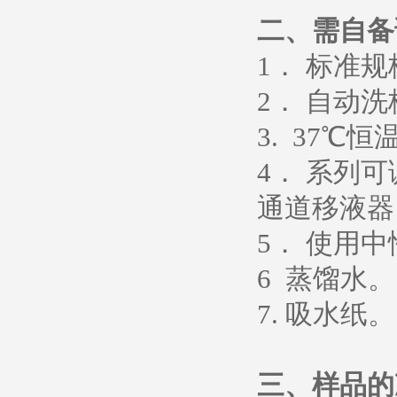
二、需自备
1． 标准
2． 自动
3. 37℃恒
4． 系列
通道移液器
5
．
使用中
6
蒸馏水
。
7. 吸水纸。
三、样品的