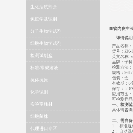
生化法试剂盒
免疫学及试剂
血管内皮生长
分子生物学试剂
详情说明
细胞生物学试剂
产品名称：
货号：ZK-H
检测试剂盒
英文名称: solub
品牌：子科生
检测方法：
标准/常规溶液
规格：96T/
包装：盒
抗体抗原
有效期：6个
保存： 2-8
化学试剂
应用范围：
可检测样品
实验室耗材
一、检测范
具体请咨询
细胞菌株
二、需自备
1． 标准
代理进口专区
2． 自动