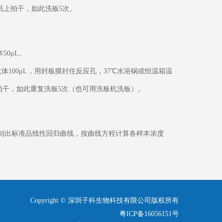
水纸上拍干，如此洗板5次。
50μL。
体100μL，用封板膜封住反应孔，37℃水浴锅或恒温箱温
上拍干，如此重复洗板5次（也可用洗板机洗板）。
，绘制出标准品线性回归曲线，按曲线方程计算各样本浓度
Copyright © 深圳子科生物科技有限公司版权所有
粤ICP备16056151号