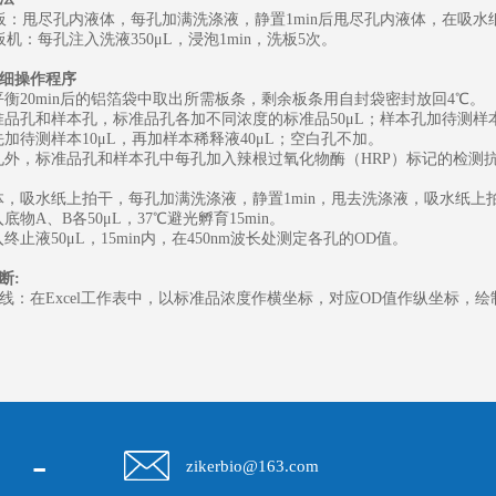
板：甩尽孔内液体，每孔加满洗涤液，静置
1min后甩尽孔内液体，在吸
板机：每孔注入洗液
350μL，浸泡1min，洗板5次。
细操作程序
温平衡20min后的铝箔袋中取出所需板条，剩余板条用自封袋密封放回4℃。
标准品孔和样本孔，标准品孔各加不同浓度的标准品50μL；样本孔加待测样本
孔先加待测样本10μL，再加样本稀释液40μL；空白孔不加。
白孔外，标准品孔和样本孔中每孔加入辣根过氧化物酶（HRP）标记的检测抗
液体，吸水纸上拍干，每孔加满洗涤液，静置1min，甩去洗涤液，吸水纸
入底物A、B各50μL，37℃避光孵育15min。
入终止液50μL，15min内，在450nm波长处测定各孔的OD值。
断
:
线：在
Excel工作表中，以标准品浓度作横坐标，对应OD值作纵坐标
-
zikerbio@163.com