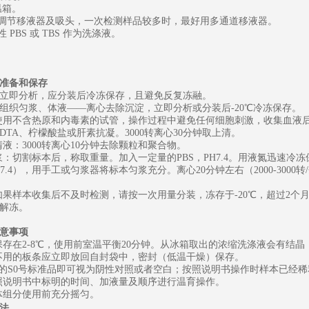
恒温箱。
可调节移液器及吸头，一次检测样品较多时，最好用多通道移液器。
性
PBS 或 TBS 作为洗涤液。
准备和保存
立即分析，应分装后冷冻保存，且避免反复冻融。
组织匀浆、体液
——离心去除沉淀，立即分析或分装后-20℃冷冻保存。
：使用不含热原和内毒素的试管，操作过程中避免任何细胞刺激，收集血液后
EDTA、柠檬酸盐或肝素抗凝。3000转离心30分钟取上清。
清液：3000转离心10分钟去除颗粒和聚合物。
匀浆：切割标本后，称取重量。加入一定量的PBS，PH7.4。用液氮迅速冷
PH7.4），用手工或匀浆器将标本匀浆充分。离心20分钟左右（2000-30
：如果样本收集后不及时检测，请按一次用量分装，冻存于-20℃，
超过
2个
解冻。
意事项
盒保存在2-8℃，使用前室温平衡20分钟。从冰箱取出的浓缩洗涤液会有
中不用的板条应立即放回自封袋中，密封（低温干燥）保存。
为0的S0号标准品即可视为阴性对照或者空白；按照说明书操作时样本已经
按照说明书中标明的时间、加液量及顺序进行温育操作。
液体组分使用前充分摇匀。
法