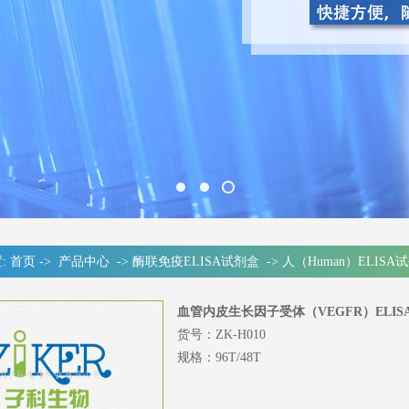
:
首页
->
产品中心
->
酶联免疫ELISA试剂盒
->
人（Human）ELISA
血管内皮生长因子受体（VEGFR）ELI
货号：ZK-H010
规格：96T/48T