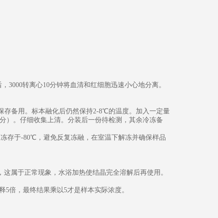
，3000转离心10分钟将血清和红细胞迅速小心地分离。
冻保存备用。标本融化后仍然保持2-8℃的温度。加入一定量
00转/分）。仔细收集上清。分装后一份待检测，其余冷冻备
月冻存于-80℃，避免反复冻融，在室温下解冻并确保样品
结晶，这属于正常现象，水浴加热使结晶完全溶解后再使用。
稀释5倍，最终结果乘以5才是样本实际浓度。