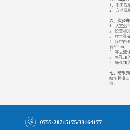
1、
手工洗
2、
自动洗
六、
实验详
1. 从室
2. 设置
3. 样本
4. 除空
育60min。
5. 弃去
6. 每孔加
7. 每孔加
七、
结果判
绘制标准曲
值。
0755-28715175/33164177