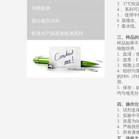
3. 37℃
动物疫病
4． 系列
5
．
使用中
蛋白相关试剂
6
蒸馏水
。
7. 吸水纸。
虾类水产病原体检测系列
三、样品的
样品如果不
细胞培养、
1. 血清
2. 血浆：
3. 细胞上
4. 组织
的PBS（
用。
5. 保存
均匀地充分
四、操作注
1. 试剂
2. 实验
3. 浓度
4. 严格
5. 所有
五、
洗板方