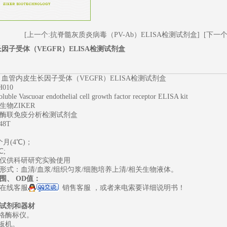
[上一个:抗脊髓灰质炎病毒（PV-Ab）ELISA检测试剂盒]
[下一个
因子受体（VEGFR）ELISA检测试剂盒
 血管内皮生长因子受体（VEGFR）ELISA检测试剂盒
010
le Vascuoar endothelial cell growth factor receptor ELISA kit
物ZIKER
酶联免疫分析检测试剂盒
48T
1
2
3
月(4℃)；
℃;
仅供科研研究实验使用
形式：血清/血浆/组织匀浆/细胞培养上清/相关生物液体。
围、
OD值：
在线客服
销售客服
，或者来电索要详细说明书！
试剂和器材
规格酶标仪。
洗板机。