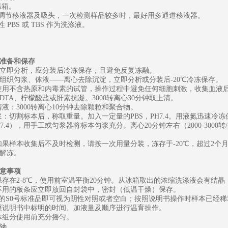
恒温箱。
可调节移液器及吸头，一次检测样品较多时，最好用多通道移液器。
性
PBS 或 TBS 作为洗涤液。
准备和保存
立即分析，应分装后冷冻保存，且避免反复冻融。
组织匀浆、体液
——离心去除沉淀，立即分析或分装后-20℃冷冻保存。
：使用不含热原和内毒素的试管，操作过程中避免任何细胞刺激，收集血液后
EDTA、柠檬酸盐或肝素抗凝。3000转离心30分钟取上清。
清液：3000转离心10分钟去除颗粒和聚合物。
匀浆：切割标本后，称取重量。加入一定量的PBS，PH7.4。用液氮迅速冷
PH7.4），用手工或匀浆器将标本匀浆充分。离心20分钟左右（2000-30
：如果样本收集后不及时检测，请按一次用量分装，冻存于-20℃，
超过
2个
解冻。
意事项
盒保存在2-8℃，使用前室温平衡20分钟。从冰箱取出的浓缩洗涤液会有
中不用的板条应立即放回自封袋中，密封（低温干燥）保存。
为0的S0号标准品即可视为阴性对照或者空白；按照说明书操作时样本已经
按照说明书中标明的时间、加液量及顺序进行温育操作。
液体组分使用前充分摇匀。
法