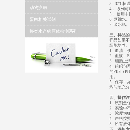
3. 37℃
动物疫病
4． 系列
5
．
使用中
蛋白相关试剂
6
蒸馏水
。
7. 吸水纸。
虾类水产病原体检测系列
三、样品的
样品如果不
细胞培养、
1. 血清
2. 血浆：
3. 细胞上
4. 组织
的PBS（
用。
5. 保存
均匀地充分
四、操作注
1. 试剂
2. 实验
3. 浓度
4. 严格
5. 所有
五、
洗板方