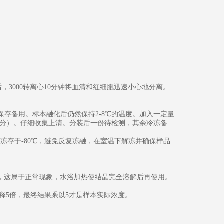
，3000转离心10分钟将血清和红细胞迅速小心地分离。
冻保存备用。标本融化后仍然保持2-8℃的温度。加入一定量
00转/分）。仔细收集上清。分装后一份待检测，其余冷冻备
月冻存于-80℃，避免反复冻融，在室温下解冻并确保样品
结晶，这属于正常现象，水浴加热使结晶完全溶解后再使用。
稀释5倍，最终结果乘以5才是样本实际浓度。