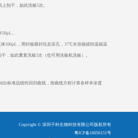
水纸上拍干，如此洗板5次。
50μL。
体100μL，用封板膜封住反应孔，37℃水浴锅或恒温箱温
上拍干，如此重复洗板5次（也可用洗板机洗板）。
，绘制出标准品线性回归曲线，按曲线方程计算各样本浓度
Copyright © 深圳子科生物科技有限公司版权所有
粤ICP备16056151号