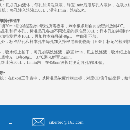
板：甩尽孔内液体，每孔加满洗涤液，静置
1min后甩尽孔内液体，在吸
板机：每孔注入洗液
350μL，浸泡1min，洗板5次。
细操作程序
温平衡20min后的铝箔袋中取出所需板条，剩余板条用自封袋密封放回4℃。
标准品孔和样本孔，标准品孔各加不同浓度的标准品50μL；样本孔加待测样本
孔先加待测样本10μL，再加样本稀释液40μL；空白孔不加。
白孔外，标准品孔和样本孔中每孔加入辣根过氧化物酶（HRP）标记的检测抗
液体，吸水纸上拍干，每孔加满洗涤液，静置1min，甩去洗涤液，吸水纸
入底物A、B各50μL，37℃避光孵育15min。
入终止液50μL，15min内，在450nm波长处测定各孔的OD值。
断
:
线：在
Excel工作表中，以标准品浓度作横坐标，对应OD值作纵坐标
-
zikerbio@163.com