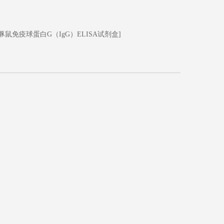
豚鼠免疫球蛋白G（IgG）ELISA试剂盒]