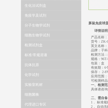
生化法试剂盒
免疫学及试剂
豚鼠免疫球蛋白
分子生物学试剂
详情说明
细胞生物学试剂
产品名称：
货号：ZK-G
检测试剂盒
英文名称：guin
品牌：子科生
检测方法：
标准/常规溶液
规格：96T/
包装：盒
抗体抗原
有效期：6个
保存： 2-8
化学试剂
应用范围：
可检测样品
实验室耗材
一、检测范
具体请咨询
细胞菌株
二、需自备
1． 标准
代理进口专区
2． 自动