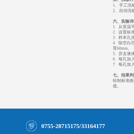
1、
手工洗
2、
自动洗
六、
实验详
1. 从室
2. 设置
3. 样本
4. 除空
育60min。
5. 弃去
6. 每孔加
7. 每孔加
七、
结果判
绘制标准曲
值。
0755-28715175/33164177