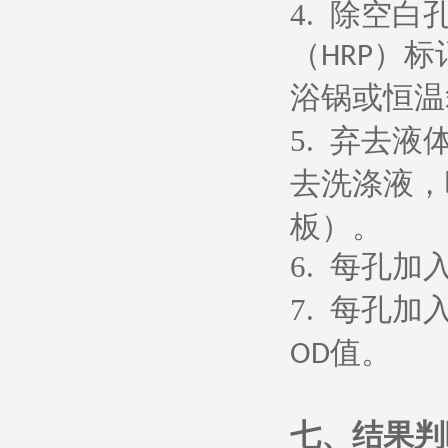
4.
除空白
（
）标
HRP
浴锅或恒温
5.
弃去液
去洗涤液，
板）。
6.
每孔加
7.
每孔加
值。
OD
七、
结果判