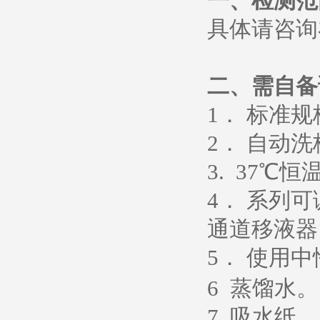
一、检测范
具体请咨询
二、需自备
1
． 标准
2
． 自动洗
3. 37
℃恒
4
． 系列
通道移液器
5
．
使用中
6
蒸馏水
。
7.
吸水纸
。