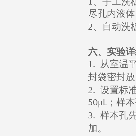
1
、
手工洗
尽孔内液体
2
、
自动洗
六、
实验详
1.
从室温
封袋密封放
2.
设置标
μ
；样本
50
L
3.
样本孔
加。