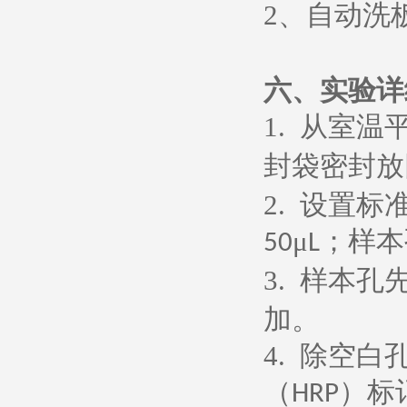
2
、
自动洗
六、
实验详
1.
从室温
封袋密封放
2.
设置标
μ
；样本
50
L
3.
样本孔
加。
4.
除空白
（
）标
HRP