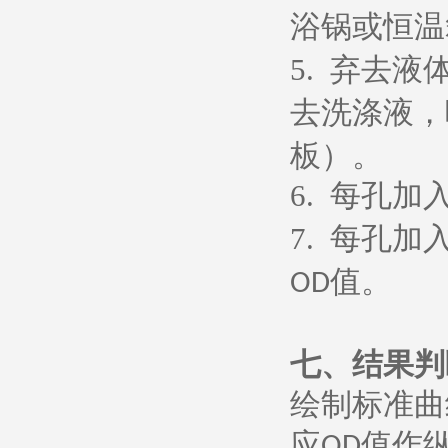
浴锅或恒温
5.
弃去液
去洗涤液，
板）。
6.
每孔加
7.
每孔加
值。
OD
七、
结果判
绘制标准曲
应
值作
OD