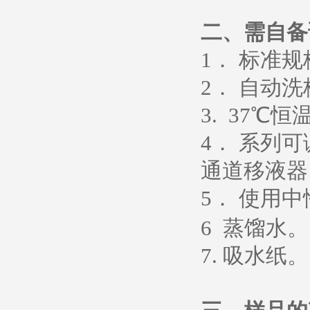
二、需自备
1
． 标准
2
． 自动洗
3. 37
℃恒
4
． 系列
通道移液器
5
．
使用中
6
蒸馏水
。
7.
吸水纸
。