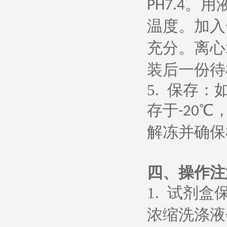
。用
PH7.4
温度。加入
充分。离心
装后一份待
5.
保存：
存于
℃
-20
解冻并确保
四、操作注
1.
试剂盒
浓缩洗涤液