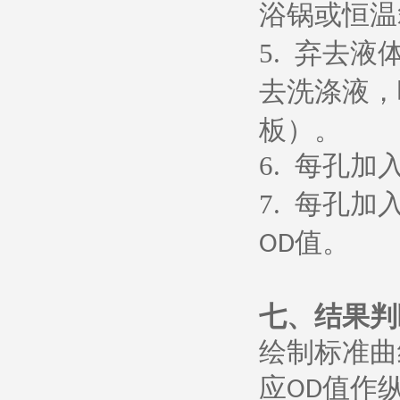
浴锅或恒温
5.
弃去液
去洗涤液，
板）。
6.
每孔加
7.
每孔加
值。
OD
七、
结果判
绘制标准曲
应
值作
OD