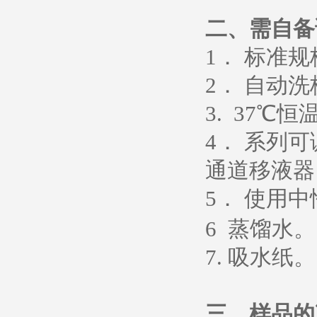
二、需自备
1
． 标准
2
． 自动洗
3. 37
℃恒
4
． 系列
通道移液器
5
．
使用中
6
蒸馏水
。
7.
吸水纸
。
三、样品的