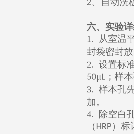
2
、
自动洗
六、
实验详
1.
从室温
封袋密封放
2.
设置标
μ
；样本
50
L
3.
样本孔
加。
4.
除空白
（
）标
HRP