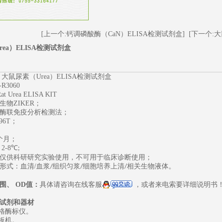
[上一个:钙调磷酸酶（CaN）ELISA检测试剂盒]
[下一个:大
ea）ELISA检测试剂盒
大鼠尿素（Urea）ELISA检测试剂盒
R3060
at Urea ELISA KIT
生物
ZIKER；
酶联免疫分析检测法；
96T
；
1
2
3
个月；
2-8
℃
;
仅供科研研究实验使用，不可用于临床诊断使用；
形式：血清
/
血浆
组织匀浆
细胞培养上清
相关生物液体。
/
/
/
围、
OD
值：
具体请咨询在线客服
，或者来电索要详细说明书
试剂和器材
规格酶标仪。
板机。