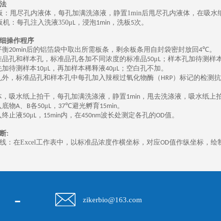
法
板：甩尽孔内液体，每孔加满洗涤液，静置
1min
后甩尽孔内液体，在吸水
板机：每孔注入洗液
350
μ
，浸泡
，洗板
次。
L
1min
5
细操作程序
平衡
后的铝箔袋中取出所需板条，剩余板条用自封袋密封放回
℃。
20min
4
准品孔和样本孔，标准品孔各加不同浓度的标准品
μ
；样本孔加待测样
50
L
先加待测样本
μ
，再加样本稀释液
μ
；空白孔不加。
10
L
40
L
孔外，标准品孔和样本孔中每孔加入辣根过氧化物酶（
）标记的检测抗
HRP
体，吸水纸上拍干，每孔加满洗涤液，静置
，甩去洗涤液，吸水纸上
1min
入底物
、
各
μ
，
℃避光孵育
。
A
B
50
L
37
15min
入终止液
μ
，
内，在
波长处测定各孔的
值。
50
L
15min
450nm
OD
断
:
线：在
Excel
工作表中，以标准品浓度作横坐标，对应
值作纵坐标，绘
OD
-
zikerbio@163.com