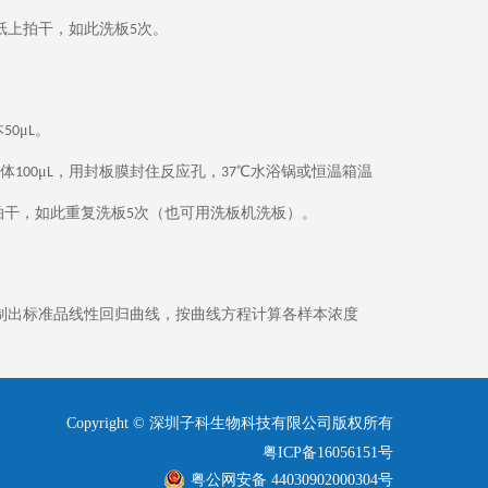
纸上拍干，如此洗板
次。
5
本
μ
。
50
L
体
μ
，用封板膜封住反应孔，
℃水浴锅或恒温箱温
100
L
37
拍干，如此重复洗板
次（也可用洗板机洗板）。
5
制出标准品线性回归曲线，按曲线方程计算各样本浓度
Copyright © 深圳子科生物科技有限公司版权所有
粤ICP备16056151号
粤公网安备 44030902000304号