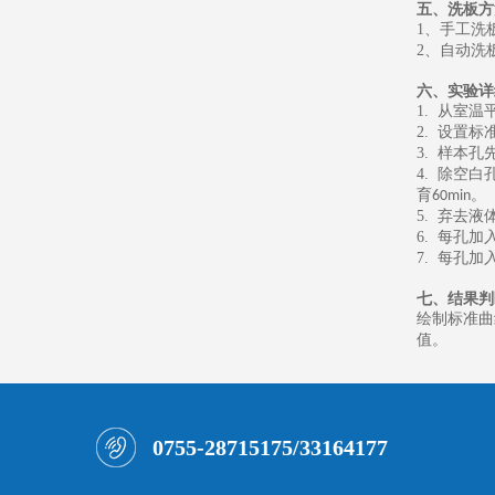
五、
洗板方
1
、
手工洗
2
、
自动洗
六、
实验详
1.
从室温
2.
设置标
3.
样本孔
4.
除空白
育
。
60min
5.
弃去液
6.
每孔加
7.
每孔加
七、
结果判
绘制标准曲
值。
0755-28715175/33164177