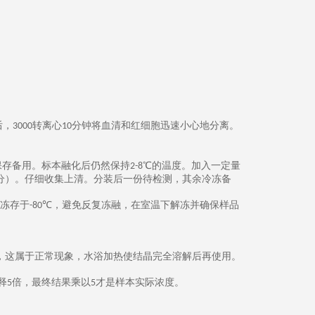
后，
转离心
分钟将血清和红细胞迅速小心地分离。
3000
10
保存备用。标本融化后仍然保持
℃的温度。加入一定量
2-8
分）。仔细收集上清。分装后一份待检测，其余冷冻备
冻存于
℃，
避免反复冻融，在室温下解冻并确保样品
-80
，这属于正常现象，水浴加热使结晶完全溶解后再使用。
释
倍，最终结果乘以
才是样本实际浓度。
5
5