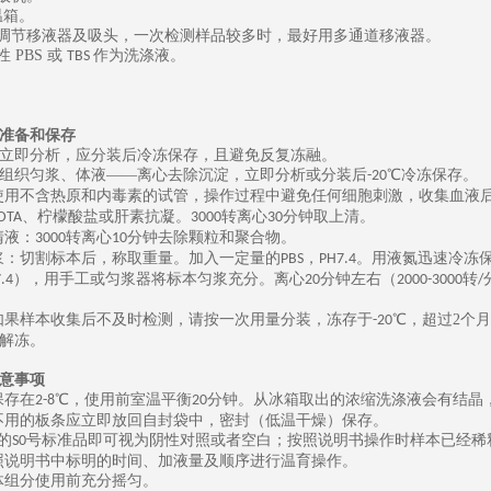
温箱。
可调节移液器及吸头，一次检测样品较多时，最好用多通道移液器。
性
PBS
或
作为洗涤液。
TBS
准备和保存
立即分析，应分装后冷冻保存，且避免反复冻融。
组织匀浆、体液
——离心去除沉淀，立即分析或分装后
℃冷冻保存。
-20
使用不含热原和内毒素的试管，操作过程中避免任何细胞刺激，收集血液
、柠檬酸盐或肝素抗凝。
转离心
分钟取上清。
DTA
3000
30
清液：
转离心
分钟去除颗粒和聚合物。
3000
10
浆：切割标本后，称取重量。加入一定量的
，
。用液氮迅速冷冻
PBS
PH7.4
），用手工或匀浆器将标本匀浆充分。离心
分钟左右（
转
.4
20
2000-3000
/
如果样本收集后不及时检测，请按一次用量分装，冻存于
℃，
超过
2
个月
-20
解冻。
意事项
保存在
℃，使用前室温平衡
分钟。从冰箱取出的浓缩洗涤液会有结晶
2-8
20
不用的板条应立即放回自封袋中，密封（低温干燥）保存。
的
号标准品即可视为阴性对照或者空白；按照说明书操作时样本已经稀
S0
照说明书中标明的时间、加液量及顺序进行温育操作。
体组分使用前充分摇匀。