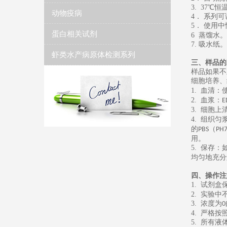
3. 37
℃恒
动物疫病
4
． 系列
5
．
使用中
蛋白相关试剂
6
蒸馏水
。
7.
吸水纸
。
虾类水产病原体检测系列
三、样品的
样品如果不
细胞培养、
1.
血清：
2.
血浆：
E
3.
细胞上
4.
组织匀
的
（
PBS
PH7
用。
5.
保存：
均匀地充分
四、操作注
1.
试剂盒
2.
实验中
3.
浓度为
0
4.
严格按
5.
所有液