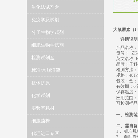
生化法试剂盒
免疫学及试剂
大鼠尿素（Ur
分子生物学试剂
详情说明
细胞生物学试剂
产品名称：
货号：
ZK-
检测试剂盒
英文名称
:
R
品牌：子科
检测方法：
标准/常规溶液
规格：
48T/
包装：盒；
抗体抗原
有效期：
6
保存温度
：
化学试剂
应用范围：
可检测样品
实验室耗材
一、
检测范
细胞菌株
二、需自备
1
． 标准
代理进口专区
2
． 自动洗