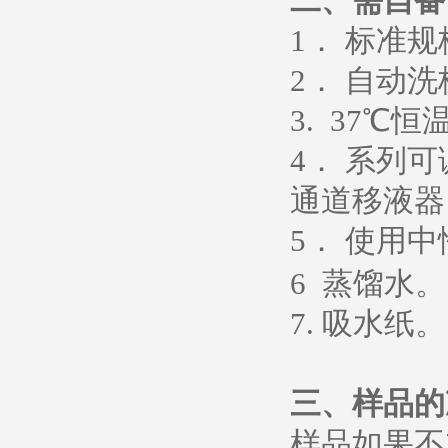
二、需自备
1
． 标准
2
． 自动洗
3. 37
℃恒
4
． 系列
通道移液器
5
．
使用中
6
蒸馏水
。
7.
吸水纸
。
三、样品的
样品如果不