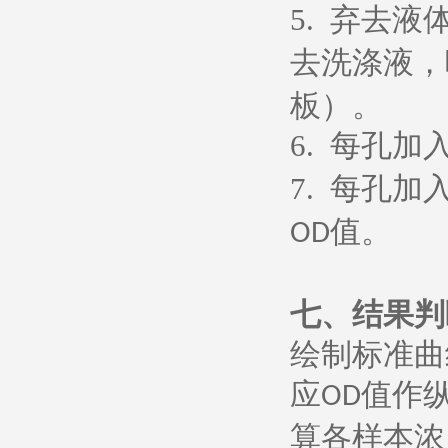
5.
弃去液
去洗涤液，
板）。
6.
每孔加
7.
每孔加
值。
OD
七、
结果判
绘制标准曲
应
值作
OD
算各样本浓