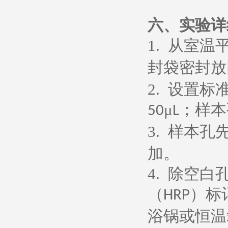
六、
实验详
1.
从室温
封袋密封放
2.
设置标
μ
；样本
50
L
3.
样本孔
加。
4.
除空白
（
）标
HRP
浴锅或恒温