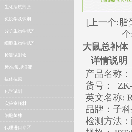
生化法试剂盒
免疫学及试剂
[上一个:脂
分子生物学试剂
个
细胞生物学试剂
大鼠总补体（
检测试剂盒
详情说明
标准/常规溶液
产品名称：
抗体抗原
货号：
ZK-
化学试剂
英文名称
:
R
实验室耗材
品牌：子科
细胞菌株
检测方法：
代理进口专区