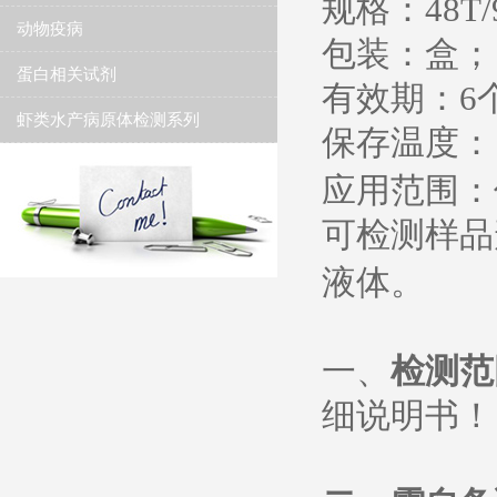
规格：
48T/
动物疫病
包装：盒；
蛋白相关试剂
有效期：
6
虾类水产病原体检测系列
保存温度
：
应用范围：
可检测样品
液体。
一、
检测范
细说明书
！