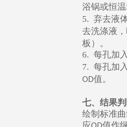
浴锅或恒温
5.
弃去液
去洗涤液，
板）。
6.
每孔加
7.
每孔加
值。
OD
七、
结果判
绘制标准曲
应
值作
OD