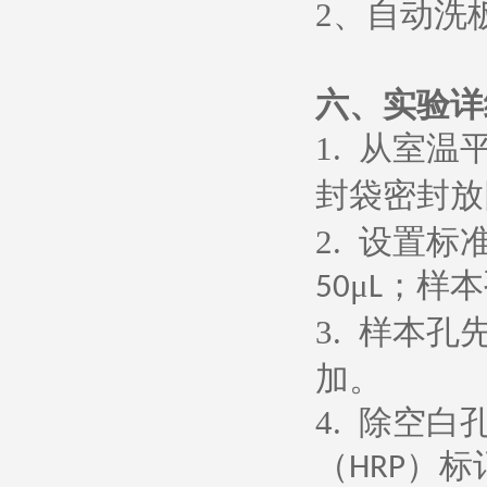
2
、
自动洗
六、
实验详
1.
从室温
封袋密封放
2.
设置标
μ
；样本
50
L
3.
样本孔
加。
4.
除空白
（
）标
HRP