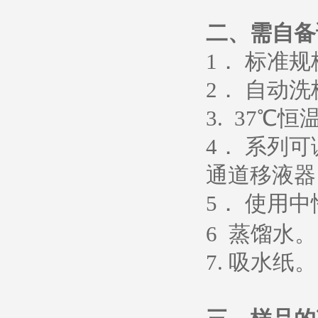
二、需自备
1
． 标准
2
． 自动洗
3. 37
℃恒
4
． 系列
通道移液器
5
．
使用中
6
蒸馏水
。
7.
吸水纸
。