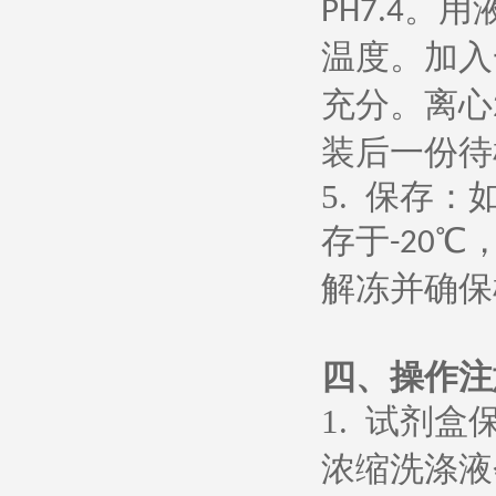
。用
PH7.4
温度。加入
充分。离心
装后一份待
5.
保存：
存于
℃
-20
解冻并确保
四、操作注
1.
试剂盒
浓缩洗涤液