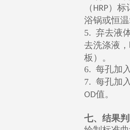
（
）标
HRP
浴锅或恒温
5.
弃去液
去洗涤液，
板）。
6.
每孔加
7.
每孔加
值。
OD
七、
结果判
绘制标准曲