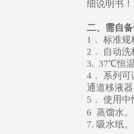
细说明书
！
二、需自备
1
． 标准
2
． 自动洗
3. 37
℃恒
4
． 系列
通道移液器
5
．
使用中
6
蒸馏水
。
7.
吸水纸
。