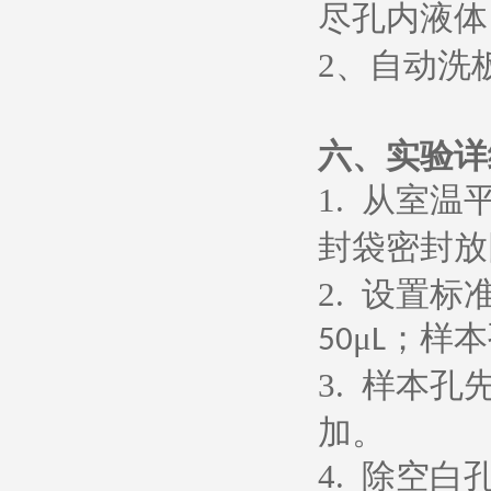
尽孔内液体
2
、
自动洗
六、
实验详
1.
从室温
封袋密封放
2.
设置标
μ
；样本
50
L
3.
样本孔
加。
4.
除空白