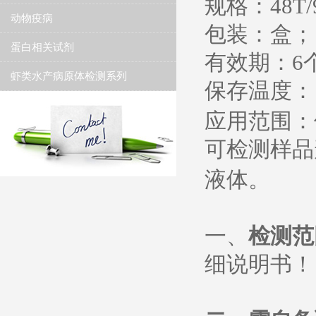
规格：
48T/
动物疫病
包装：盒；
蛋白相关试剂
有效期：
6
虾类水产病原体检测系列
保存温度
：
应用范围：
可检测样品
液体。
一、
检测范
细说明书
！