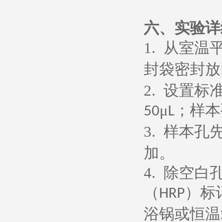
六、
实验详
1.
从室温
封袋密封放
2.
设置标
μ
；样本
50
L
3.
样本孔
加。
4.
除空白
（
）标
HRP
浴锅或恒温