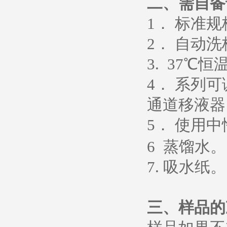
二、需自备
1
． 标准
2
． 自动洗
3. 37
℃恒
4
． 系列
通道移液器
5
．
使用中
6
蒸馏水
。
7.
吸水纸
。
三、样品的