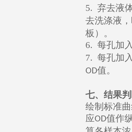
5.
弃去液
去洗涤液，
板）。
6.
每孔加
7.
每孔加
值。
OD
七、
结果判
绘制标准曲
应
值作
OD
算各样本浓