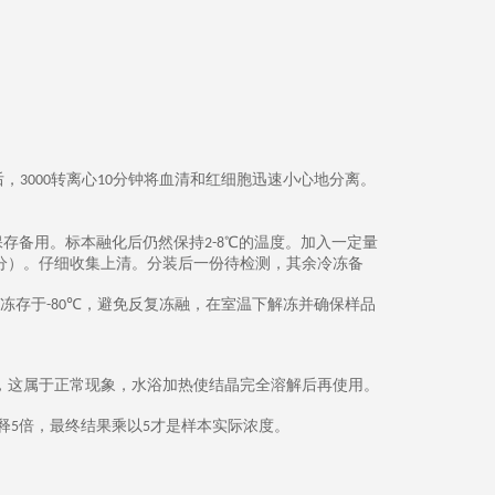
后，
转离心
分钟将血清和红细胞迅速小心地分离。
3000
10
保存备用。标本融化后仍然保持
℃的温度。加入一定量
2-8
分）。仔细收集上清。分装后一份待检测，其余冷冻备
冻存于
℃，
避免反复冻融，在室温下解冻并确保样品
-80
，这属于正常现象，水浴加热使结晶完全溶解后再使用。
释
倍，最终结果乘以
才是样本实际浓度。
5
5