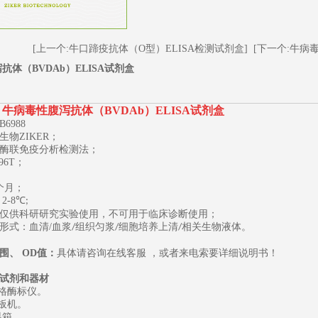
[上一个:牛口蹄疫抗体（O型）ELISA检测试剂盒]
[下一个:牛病毒
抗体（BVDAb）ELISA试剂盒
牛病毒性腹泻抗体（BVDAb）ELISA试剂盒
B6988
生物
ZIKER；
酶联免疫分析检测法；
96T
；
1
2
3
个月；
2-8
℃
;
仅供科研研究实验使用，不可用于临床诊断使用；
形式：血清
/
血浆
组织匀浆
细胞培养上清
相关生物液体。
/
/
/
围、
OD
值：
具体请咨询在线客服
，或者来电索要详细说明书
！
试剂和器材
规格酶标仪。
板机。
温箱。