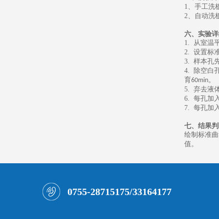
1
、
手工洗
2
、
自动洗
六、
实验详
1.
从室温
2.
设置标
3.
样本孔
4.
除空白
育
。
60min
5.
弃去液
6.
每孔加
7.
每孔加
七、
结果判
绘制标准曲
值。
0755-28715175/33164177