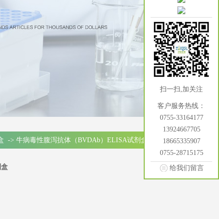
扫一扫,加关注
客户服务热线：
0755-33164177
13924667705
盒
->
牛病毒性腹泻抗体（BVDAb）ELISA试剂盒
18665335907
0755-28715175
剂盒
给我们留言