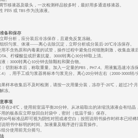
可调节移液器及吸头，一次检测样品较多时，最好用多通道移液器。
性
PBS
或
作为洗涤液。
TBS
准备和保存
立即分析，应分装后冷冻保存，且避免反复冻融。
组织匀浆、体液
——离心去除沉淀，立即分析或分装后
℃冷冻保存。
-20
使用不含热原和内毒素的试管，操作过程中避免任何细胞刺激，收集血液
、柠檬酸盐或肝素抗凝。
转离心
分钟取上清。
DTA
3000
30
清液：
转离心
分钟去除颗粒和聚合物。
3000
10
浆：切割标本后，称取重量。加入一定量的
，
。用液氮迅速冷冻
PBS
PH7.4
），用手工或匀浆器将标本匀浆充分。离心
分钟左右（
转
.4
20
2000-3000
/
如果样本收集后不及时检测，请按一次用量分装，冻存于
℃，
超过
2
个月
-20
解冻。
意事项
保存在
℃，使用前室温平衡
分钟。从冰箱取出的浓缩洗涤液会有结晶
2-8
20
不用的板条应立即放回自封袋中，密封（低温干燥）保存。
的
号标准品即可视为阴性对照或者空白；按照说明书操作时样本已经稀
S0
照说明书中标明的时间、加液量及顺序进行温育操作。
体组分使用前充分摇匀。
法