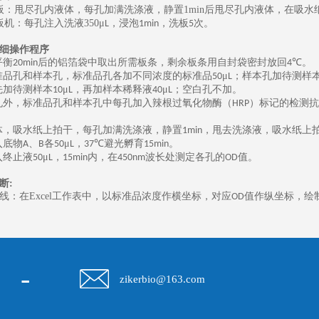
板：甩尽孔内液体，每孔加满洗涤液，静置
1min
后甩尽孔内液体，在吸水
板机：每孔注入洗液
350
μ
，浸泡
，洗板
次。
L
1min
5
细操作程序
平衡
后的铝箔袋中取出所需板条，剩余板条用自封袋密封放回
℃。
20min
4
准品孔和样本孔，标准品孔各加不同浓度的标准品
μ
；样本孔加待测样
50
L
先加待测样本
μ
，再加样本稀释液
μ
；空白孔不加。
10
L
40
L
孔外，标准品孔和样本孔中每孔加入辣根过氧化物酶（
）标记的检测抗
HRP
体，吸水纸上拍干，每孔加满洗涤液，静置
，甩去洗涤液，吸水纸上
1min
入底物
、
各
μ
，
℃避光孵育
。
A
B
50
L
37
15min
入终止液
μ
，
内，在
波长处测定各孔的
值。
50
L
15min
450nm
OD
断
:
线：在
Excel
工作表中，以标准品浓度作横坐标，对应
值作纵坐标，绘
OD
-
zikerbio@163.com