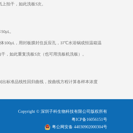
纸上拍干，如此洗板
次。
5
本
μ
。
50
L
体
μ
，用封板膜封住反应孔，
℃水浴锅或恒温箱温
100
L
37
拍干，如此重复洗板
次（也可用洗板机洗板）。
5
制出标准品线性回归曲线，按曲线方程计算各样本浓度
Copyright © 深圳子科生物科技有限公司版权所有
粤ICP备16056151号
粤公网安备 44030902000304号