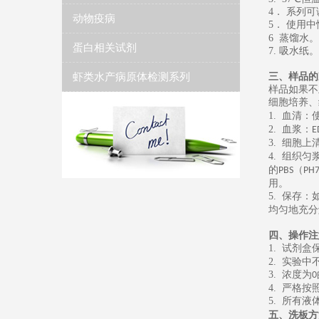
4
． 系列
动物疫病
5
．
使用中
6
蒸馏水
。
蛋白相关试剂
7.
吸水纸
。
虾类水产病原体检测系列
三、样品的
样品如果不
细胞培养、
1.
血清：
2.
血浆：
E
3.
细胞上
4.
组织匀
的
（
PBS
PH7
用。
5.
保存：
均匀地充分
四、操作注
1.
试剂盒
2.
实验中
3.
浓度为
0
4.
严格按
5.
所有液
五、
洗板方