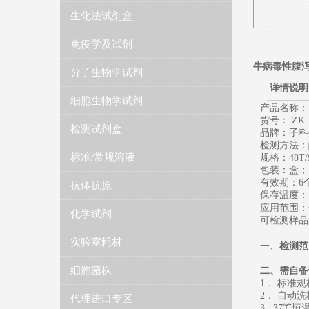
生化法试剂盒
免疫学及试剂
牛病毒性腹泻
分子生物学试剂
详情说明
细胞生物学试剂
产品名称：
货号：
ZK-
检测试剂盒
品牌：子科
检测方法：
标准/常规溶液
规格：
48T/
包装：盒；
有效期：
6
抗体抗原
保存温度
：
应用范围：
化学试剂
可检测样品
实验室耗材
一、
检测范
细胞菌株
二、需自备
1
． 标准
2
． 自动洗
代理进口专区
3. 37
℃恒