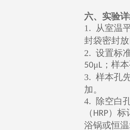
六、
实验详
1.
从室温
封袋密封放
2.
设置标
μ
；样本
50
L
3.
样本孔
加。
4.
除空白
（
）标
HRP
浴锅或恒温