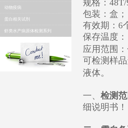
规格：
48T/
动物疫病
包装：盒；
蛋白相关试剂
有效期：
6
虾类水产病原体检测系列
保存温度
：
应用范围：
可检测样品
液体。
一、
检测范
细说明书
！