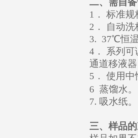
二、需自备
1
． 标准
2
． 自动洗
3. 37
℃恒
4
． 系列
通道移液器
5
．
使用中
6
蒸馏水
。
7.
吸水纸
。
三、样品的