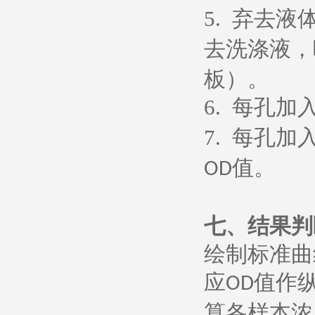
5.
弃去液
去洗涤液，
板）。
6.
每孔加
7.
每孔加
值。
OD
七、
结果判
绘制标准曲
应
值作
OD
算各样本浓