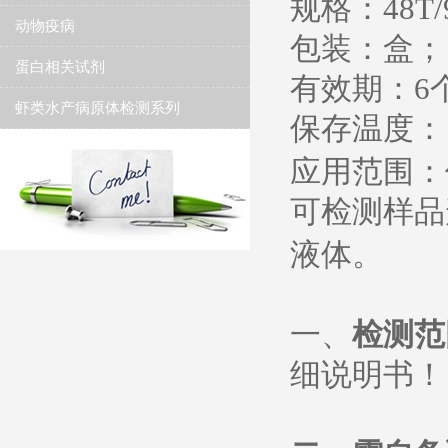
规格：
48T/
动物疫病
包装：盒；
蛋白相关试剂
有效期：
6
虾类水产病原体检测系列
保存温度
：
应用范围：
可检测样品
液体。
一、
检测范
细说明书
！