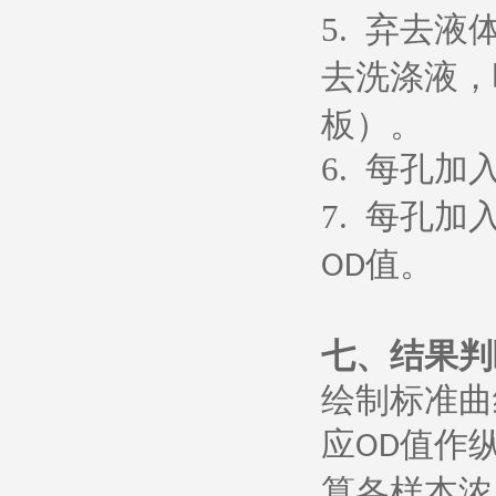
5.
弃去液
去洗涤液，
板）。
6.
每孔加
7.
每孔加
值。
OD
七、
结果判
绘制标准曲
应
值作
OD
算各样本浓