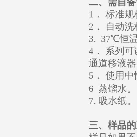
二、需自备
1
． 标准
2
． 自动洗
3. 37
℃恒
4
． 系列
通道移液器
5
．
使用中
6
蒸馏水
。
7.
吸水纸
。
三、样品的