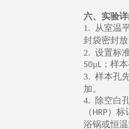
六、
实验详
1.
从室温
封袋密封放
2.
设置标
μ
；样本
50
L
3.
样本孔
加。
4.
除空白
（
）标
HRP
浴锅或恒温