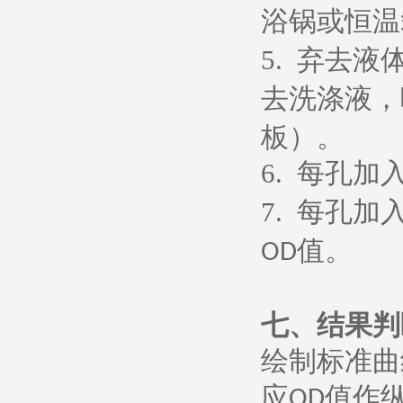
浴锅或恒温
5.
弃去液
去洗涤液，
板）。
6.
每孔加
7.
每孔加
值。
OD
七、
结果判
绘制标准曲
应
值作
OD