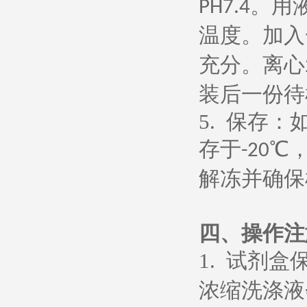
。用
PH7.4
温度。加入
充分。离心
装后一份待
5.
保存：
存于
℃
-20
解冻并确保
四、操作注
1.
试剂盒
浓缩洗涤液