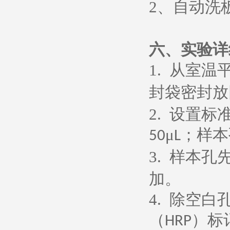
2
、
自动洗
六、
实验详
1.
从室温
封袋密封放
2.
设置标
μ
；样本
50
L
3.
样本孔
加。
4.
除空白
（
）标
HRP