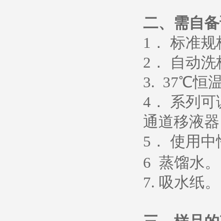
二、需自备
1
． 标准
2
． 自动洗
3. 37
℃恒
4
． 系列
通道移液器
5
．
使用中
6
蒸馏水
。
7.
吸水纸
。