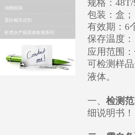
规格：
48T/
动物疫病
包装：盒；
蛋白相关试剂
有效期：
6
虾类水产病原体检测系列
保存温度
：
应用范围：
可检测样品
液体。
一、
检测范
细说明书
！