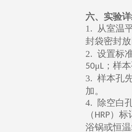
六、
实验详
1.
从室温
封袋密封放
2.
设置标
μ
；样本
50
L
3.
样本孔
加。
4.
除空白
（
）标
HRP
浴锅或恒温