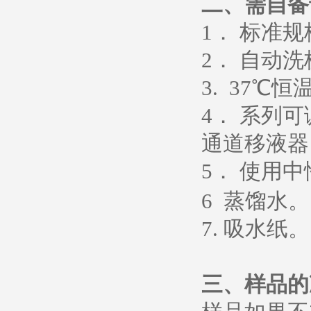
二、需自备
1
． 标准
2
． 自动洗
3. 37
℃恒
4
． 系列
通道移液器
5
．
使用中
6
蒸馏水
。
7.
吸水纸
。
三、样品的