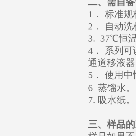
二、需自备
1
． 标准
2
． 自动洗
3. 37
℃恒
4
． 系列
通道移液器
5
．
使用中
6
蒸馏水
。
7.
吸水纸
。
三、样品的