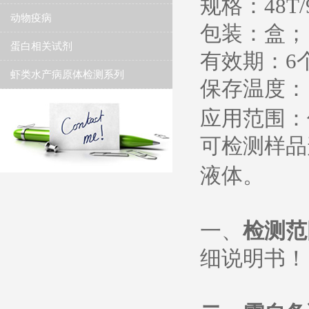
规格：
48T/
动物疫病
包装：盒；
蛋白相关试剂
有效期：
6
虾类水产病原体检测系列
保存温度
：
应用范围：
可检测样品
液体。
一、
检测范
细说明书
！