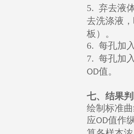
5.
弃去液
去洗涤液，
板）。
6.
每孔加
7.
每孔加
值。
OD
七、
结果判
绘制标准曲
应
值作
OD
算各样本浓