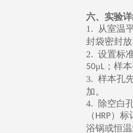
六、
实验详
1.
从室温
封袋密封放
2.
设置标
μ
；样本
50
L
3.
样本孔
加。
4.
除空白
（
）标
HRP
浴锅或恒温