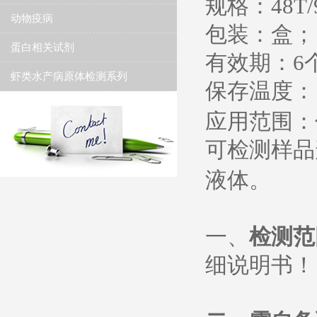
规格：
48T/
动物疫病
包装：盒；
蛋白相关试剂
有效期：
6
虾类水产病原体检测系列
保存温度
：
应用范围：
可检测样品
液体。
一、
检测范
细说明书
！