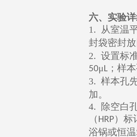
六、
实验详
1.
从室温
封袋密封放
2.
设置标
μ
；样本
50
L
3.
样本孔
加。
4.
除空白
（
）标
HRP
浴锅或恒温