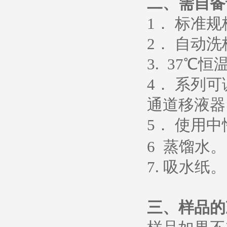
二、需自备
1
． 标准
2
． 自动洗
3. 37
℃恒
4
． 系列
通道移液器
5
．
使用中
6
蒸馏水
。
7.
吸水纸
。
三、样品的