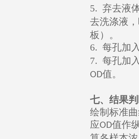
5.
弃去液
去洗涤液，
板）。
6.
每孔加
7.
每孔加
值。
OD
七、
结果判
绘制标准曲
应
值作
OD
算各样本浓