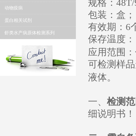
规格：
48T/
动物疫病
包装：盒；
蛋白相关试剂
有效期：
6
虾类水产病原体检测系列
保存温度
：
应用范围：
可检测样品
液体。
一、
检测范
细说明书
！