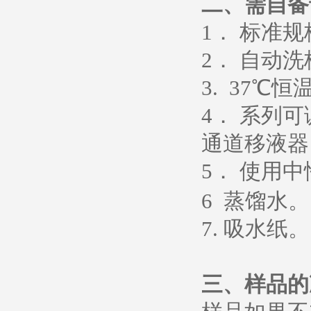
二、需自备
1
． 标准
2
． 自动洗
3. 37
℃恒
4
． 系列
通道移液器
5
．
使用中
6
蒸馏水
。
7.
吸水纸
。
三、样品的