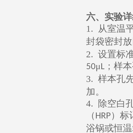
六、
实验详
1.
从室温
封袋密封放
2.
设置标
μ
；样本
50
L
3.
样本孔
加。
4.
除空白
（
）标
HRP
浴锅或恒温