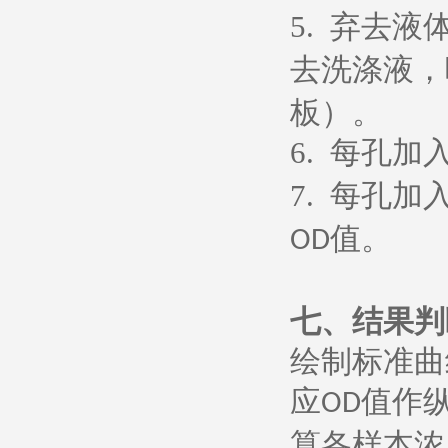
5.
弃去液
去洗涤液，
板）。
6.
每孔加
7.
每孔加
值。
OD
七、
结果判
绘制标准曲
应
值作
OD
算各样本浓