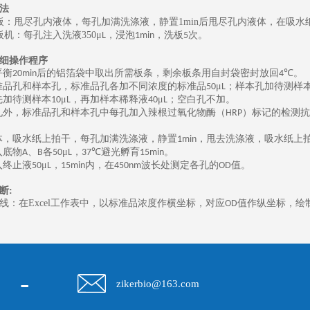
法
板：甩尽孔内液体，每孔加满洗涤液，静置
1min
后甩尽孔内液体，在吸水
板机：每孔注入洗液
350
μ
，浸泡
，洗板
次。
L
1min
5
细操作程序
平衡
后的铝箔袋中取出所需板条，剩余板条用自封袋密封放回
℃。
20min
4
准品孔和样本孔，标准品孔各加不同浓度的标准品
μ
；样本孔加待测样
50
L
先加待测样本
μ
，再加样本稀释液
μ
；空白孔不加。
10
L
40
L
孔外，标准品孔和样本孔中每孔加入辣根过氧化物酶（
）标记的检测抗
HRP
体，吸水纸上拍干，每孔加满洗涤液，静置
，甩去洗涤液，吸水纸上
1min
入底物
、
各
μ
，
℃避光孵育
。
A
B
50
L
37
15min
入终止液
μ
，
内，在
波长处测定各孔的
值。
50
L
15min
450nm
OD
断
:
线：在
Excel
工作表中，以标准品浓度作横坐标，对应
值作纵坐标，绘
OD
-
zikerbio@163.com