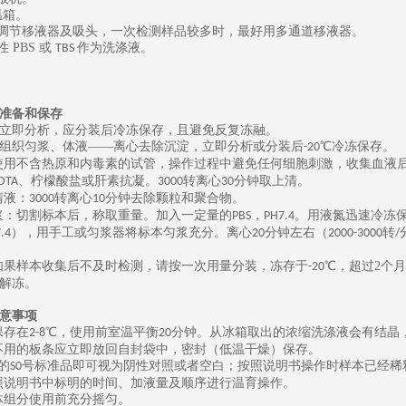
温箱。
可调节移液器及吸头，一次检测样品较多时，最好用多通道移液器。
性
PBS
或
作为洗涤液。
TBS
准备和保存
立即分析，应分装后冷冻保存，且避免反复冻融。
组织匀浆、体液
——离心去除沉淀，立即分析或分装后
℃冷冻保存。
-20
使用不含热原和内毒素的试管，操作过程中避免任何细胞刺激，收集血液
、柠檬酸盐或肝素抗凝。
转离心
分钟取上清。
DTA
3000
30
清液：
转离心
分钟去除颗粒和聚合物。
3000
10
浆：切割标本后，称取重量。加入一定量的
，
。用液氮迅速冷冻
PBS
PH7.4
），用手工或匀浆器将标本匀浆充分。离心
分钟左右（
转
.4
20
2000-3000
/
如果样本收集后不及时检测，请按一次用量分装，冻存于
℃，
超过
2
个月
-20
解冻。
意事项
保存在
℃，使用前室温平衡
分钟。从冰箱取出的浓缩洗涤液会有结晶
2-8
20
不用的板条应立即放回自封袋中，密封（低温干燥）保存。
的
号标准品即可视为阴性对照或者空白；按照说明书操作时样本已经稀
S0
照说明书中标明的时间、加液量及顺序进行温育操作。
体组分使用前充分摇匀。