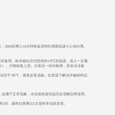
后，
转离心
分钟将血清和红细胞迅速小心地分离。
3000
10
保存备用。标本融化后仍然保持
℃的温度。加入一定量
2-8
分）。仔细收集上清。分装后一份待检测，其余冷冻备
冻存于
℃，
避免反复冻融，在室温下解冻并确保样品
-80
，这属于正常现象，水浴加热使结晶完全溶解后再使用。
释
倍，最终结果乘以
才是样本实际浓度。
5
5