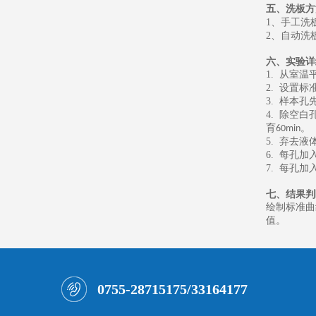
五、
洗板方
1
、
手工洗
2
、
自动洗
六、
实验详
1.
从室温
2.
设置标
3.
样本孔
4.
除空白
育
。
60min
5.
弃去液
6.
每孔加
7.
每孔加
七、
结果判
绘制标准曲
值。
0755-28715175/33164177