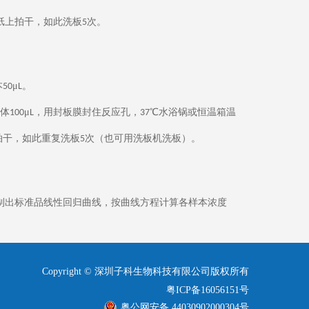
纸上拍干，如此洗板
次。
5
本
μ
。
50
L
体
μ
，用封板膜封住反应孔，
℃水浴锅或恒温箱温
100
L
37
拍干，如此重复洗板
次（也可用洗板机洗板）。
5
制出标准品线性回归曲线，按曲线方程计算各样本浓度
Copyright © 深圳子科生物科技有限公司版权所有
粤ICP备16056151号
粤公网安备 44030902000304号