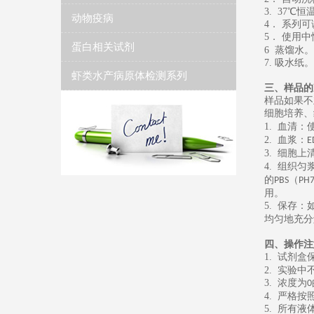
3. 37
℃恒
动物疫病
4
． 系列
5
．
使用中
蛋白相关试剂
6
蒸馏水
。
7.
吸水纸
。
虾类水产病原体检测系列
三、样品的
样品如果不
细胞培养、
1.
血清：
2.
血浆：
E
3.
细胞上
4.
组织匀
的
（
PBS
PH7
用。
5.
保存：
均匀地充分
四、操作注
1.
试剂盒
2.
实验中
3.
浓度为
0
4.
严格按
5.
所有液