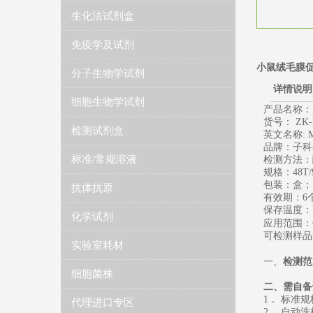
生化法试剂盒
免疫学及试剂
小鼠绒毛膜促
分子生物学试剂
详情说明
细胞生物学试剂
产品名称：
货号： ZK-
检测试剂盒
英文名称
: 
品牌：子科
标准/常规溶液
检测方法：
规格：
48T/
包装：盒；
抗体抗原
有效期：
6
保存温度
：
化学试剂
应用范围：
可检测样品
实验室耗材
一、
检测范
细胞菌株
二、需自备
1
． 标准
代理进口专区
2
． 自动洗