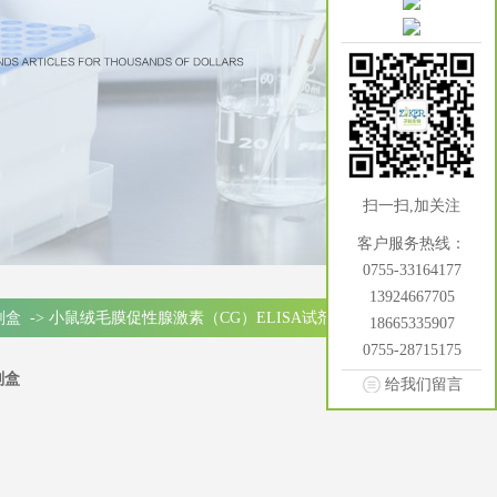
扫一扫,加关注
客户服务热线：
0755-33164177
13924667705
试剂盒
->
小鼠绒毛膜促性腺激素（CG）ELISA试剂盒
18665335907
0755-28715175
剂盒
给我们留言