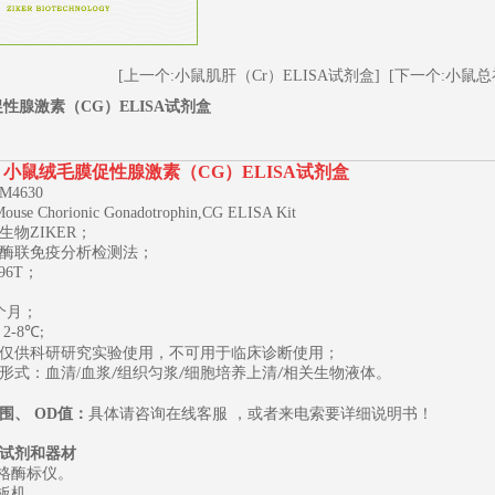
[上一个:小鼠肌肝（Cr）ELISA试剂盒]
[下一个:小鼠总
性腺激素（CG）ELISA试剂盒
小鼠绒毛膜促性腺激素（CG）ELISA试剂盒
M4630
Mouse Chorionic Gonadotrophin,CG ELISA Kit
生物
ZIKER；
酶联免疫分析检测法；
96T
；
1
2
3
个月；
2-8
℃
;
仅供科研研究实验使用，不可用于临床诊断使用；
形式：血清
/
血浆
组织匀浆
细胞培养上清
相关生物液体。
/
/
/
围、
OD
值：
具体请咨询在线客服
，或者来电索要详细说明书
！
试剂和器材
规格酶标仪。
板机。