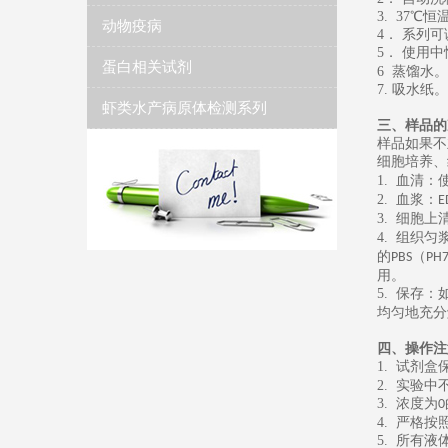
3. 37
℃恒
动物疫病
4
． 系列
5
．
使用中
蛋白相关试剂
6
蒸馏水
。
7.
吸水纸
。
虾类水产病原体检测系列
三、样品的
样品如果不
细胞培养、
1.
血清：
2.
血浆：
E
3.
细胞上
4.
组织匀
的
（
PBS
PH7
用。
5.
保存：
均匀地充分
四、操作注
1.
试剂盒
2.
实验中
3.
浓度为
0
4.
严格按
5.
所有液