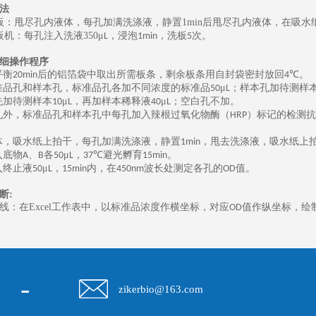
法
板：甩尽孔内液体，每孔加满洗涤液，静置
1min
后甩尽孔内液体，在吸水
板机：每孔注入洗液
350
μ
，浸泡
，洗板
次。
L
1min
5
细操作程序
平衡
后的铝箔袋中取出所需板条，剩余板条用自封袋密封放回
℃。
20min
4
准品孔和样本孔，标准品孔各加不同浓度的标准品
μ
；样本孔加待测样
50
L
先加待测样本
μ
，再加样本稀释液
μ
；空白孔不加。
10
L
40
L
孔外，标准品孔和样本孔中每孔加入辣根过氧化物酶（
）标记的检测抗
HRP
体，吸水纸上拍干，每孔加满洗涤液，静置
，甩去洗涤液，吸水纸上
1min
入底物
、
各
μ
，
℃避光孵育
。
A
B
50
L
37
15min
入终止液
μ
，
内，在
波长处测定各孔的
值。
50
L
15min
450nm
OD
断
:
线：在
Excel
工作表中，以标准品浓度作横坐标，对应
值作纵坐标，绘
OD
-
zikerbio@163.com