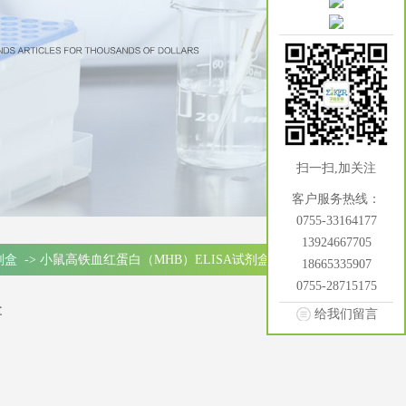
扫一扫,加关注
客户服务热线：
0755-33164177
13924667705
试剂盒
->
小鼠高铁血红蛋白（MHB）ELISA试剂盒
18665335907
0755-28715175
盒
给我们留言