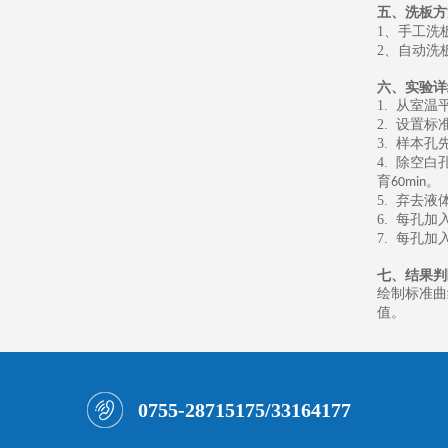
五、
洗板方
1
、
手工洗
2
、
自动洗
六、
实验详
1.
从室温
2.
设置标
3.
样本孔
4.
除空白
育
。
60min
5.
弃去液
6.
每孔加
7.
每孔加
七、
结果判
绘制标准曲
值。
0755-28715175/33164177