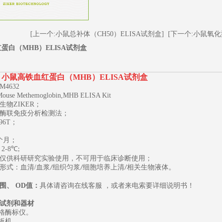
[上一个:小鼠总补体（CH50）ELISA试剂盒]
[下一个:小鼠氧化
蛋白（MHB）ELISA试剂盒
小鼠高铁血红蛋白（MHB）ELISA试剂盒
M4632
Mouse Methemoglobin,MHB ELISA Kit
生物
ZIKER；
酶联免疫分析检测法；
96T
；
1
2
3
个月；
2-8
℃
;
仅供科研研究实验使用，不可用于临床诊断使用；
形式：血清
/
血浆
组织匀浆
细胞培养上清
相关生物液体。
/
/
/
围、
OD
值：
具体请咨询在线客服
，或者来电索要详细说明书
！
试剂和器材
规格酶标仪。
板机。