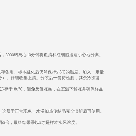
后，
转离心
分钟将血清和红细胞迅速小心地分离。
3000
10
保存备用。标本融化后仍然保持
℃的温度。加入一定量
2-8
分）。仔细收集上清。分装后一份待检测，其余冷冻备
冻存于
℃，
避免反复冻融，在室温下解冻并确保样品
-80
，这属于正常现象，水浴加热使结晶完全溶解后再使用。
释
倍，最终结果乘以
才是样本实际浓度。
5
5