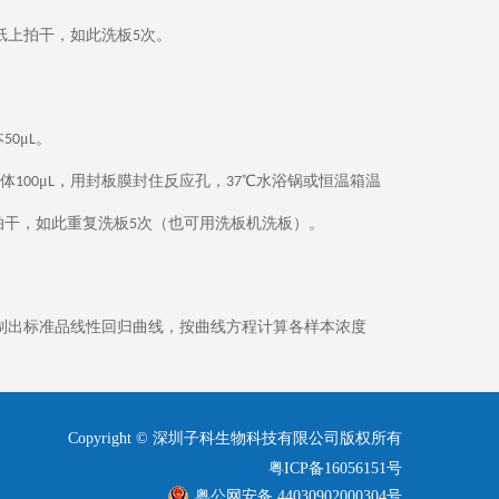
纸上拍干，如此洗板
次。
5
本
μ
。
50
L
体
μ
，用封板膜封住反应孔，
℃水浴锅或恒温箱温
100
L
37
拍干，如此重复洗板
次（也可用洗板机洗板）。
5
制出标准品线性回归曲线，按曲线方程计算各样本浓度
Copyright © 深圳子科生物科技有限公司版权所有
粤ICP备16056151号
粤公网安备 44030902000304号