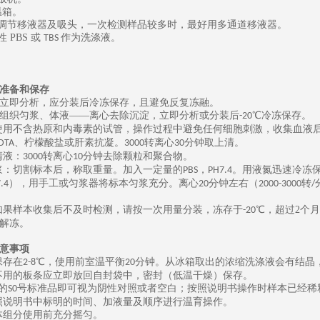
温箱。
可调节移液器及吸头，一次检测样品较多时，最好用多通道移液器。
性
PBS
或
作为洗涤液。
TBS
准备和保存
立即分析，应分装后冷冻保存，且避免反复冻融。
组织匀浆、体液
——离心去除沉淀，立即分析或分装后
℃冷冻保存。
-20
使用不含热原和内毒素的试管，操作过程中避免任何细胞刺激，收集血液
、柠檬酸盐或肝素抗凝。
转离心
分钟取上清。
DTA
3000
30
清液：
转离心
分钟去除颗粒和聚合物。
3000
10
浆：切割标本后，称取重量。加入一定量的
，
。用液氮迅速冷冻
PBS
PH7.4
），用手工或匀浆器将标本匀浆充分。离心
分钟左右（
转
.4
20
2000-3000
/
如果样本收集后不及时检测，请按一次用量分装，冻存于
℃，
超过
2
个月
-20
解冻。
意事项
保存在
℃，使用前室温平衡
分钟。从冰箱取出的浓缩洗涤液会有结晶
2-8
20
不用的板条应立即放回自封袋中，密封（低温干燥）保存。
的
号标准品即可视为阴性对照或者空白；按照说明书操作时样本已经稀
S0
照说明书中标明的时间、加液量及顺序进行温育操作。
体组分使用前充分摇匀。