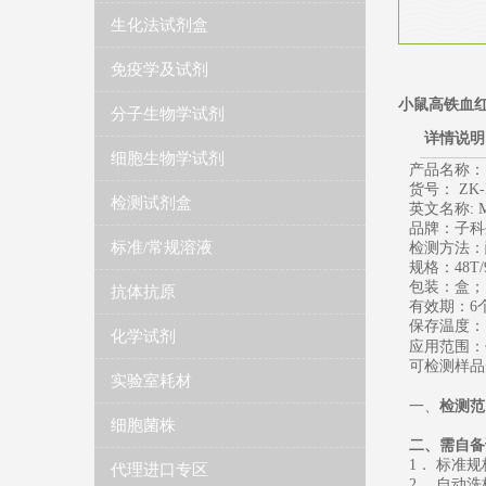
生化法试剂盒
免疫学及试剂
小鼠高铁血红
分子生物学试剂
详情说明
细胞生物学试剂
产品名称：
货号： ZK-
检测试剂盒
英文名称
: 
品牌：子科
标准/常规溶液
检测方法：
规格：
48T/
包装：盒；
抗体抗原
有效期：
6
保存温度
：
化学试剂
应用范围：
可检测样品
实验室耗材
一、
检测范
细胞菌株
二、需自备
1
． 标准
代理进口专区
2
． 自动洗