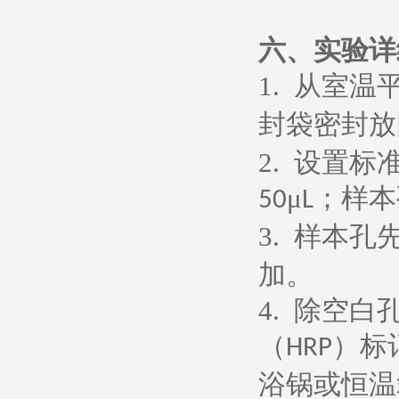
六、
实验详
1.
从室温
封袋密封放
2.
设置标
μ
；样本
50
L
3.
样本孔
加。
4.
除空白
（
）标
HRP
浴锅或恒温