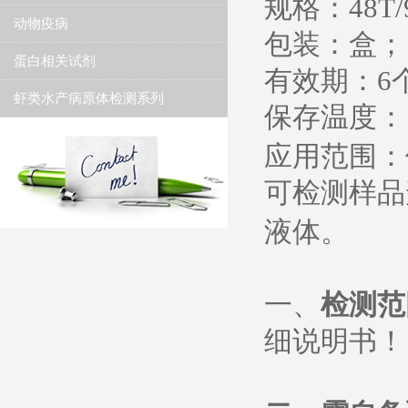
规格：
48T/
动物疫病
包装：盒；
蛋白相关试剂
有效期：
6
虾类水产病原体检测系列
保存温度
：
应用范围：
可检测样品
液体。
一、
检测范
细说明书
！