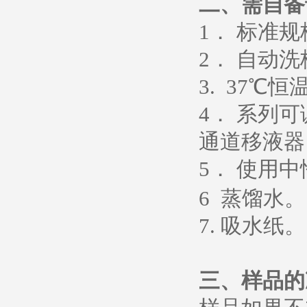
二、需自备
1
． 标准
2
． 自动洗
3. 37
℃恒
4
． 系列
通道移液器
5
．
使用中
6
蒸馏水
。
7.
吸水纸
。
三、样品的