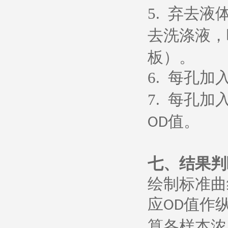
5.
弃去液
去洗涤液，
板）。
6.
每孔加
7.
每孔加
值。
OD
七、
结果判
绘制标准曲
应
值作
OD
算各样本浓