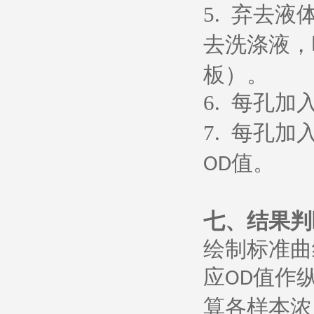
5.
弃去液
去洗涤液，
板）。
6.
每孔加
7.
每孔加
值。
OD
七、
结果判
绘制标准曲
应
值作
OD
算各样本浓