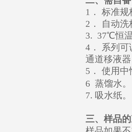
二、需自备
1
． 标准
2
． 自动洗
3. 37
℃恒
4
． 系列
通道移液器
5
．
使用中
6
蒸馏水
。
7.
吸水纸
。
三、样品的
样品如果不