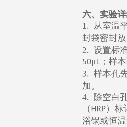
六、
实验详
1.
从室温
封袋密封放
2.
设置标
μ
；样本
50
L
3.
样本孔
加。
4.
除空白
（
）标
HRP
浴锅或恒温