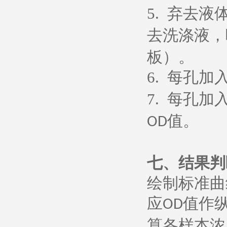
5.
弃去液
去洗涤液，
板）。
6.
每孔加
7.
每孔加
值。
OD
七、
结果判
绘制标准曲
应
值作
OD
算各样本浓