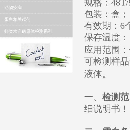
规格：
48T/
动物疫病
包装：盒；
蛋白相关试剂
有效期：
6
虾类水产病原体检测系列
保存温度
：
应用范围：
可检测样品
液体。
一、
检测范
细说明书
！