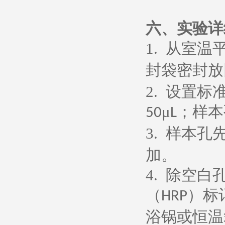
六、
实验详
1.
从室温
封袋密封放
2.
设置标
μ
；样本
50
L
3.
样本孔
加。
4.
除空白
（
）标
HRP
浴锅或恒温