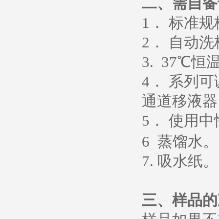
二、需自备
1
． 标准
2
． 自动洗
3. 37
℃恒
4
． 系列
通道移液器
5
．
使用中
6
蒸馏水
。
7.
吸水纸
。
三、样品的