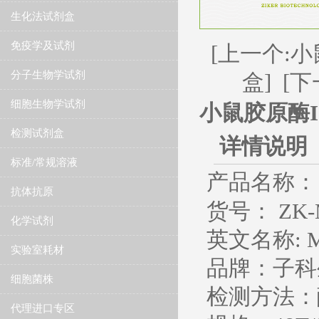
生化法试剂盒
免疫学及试剂
[上一个:小
分子生物学试剂
盒]
[下
细胞生物学试剂
小鼠胶原酶I（C
检测试剂盒
详情说明
标准/常规溶液
产品名称：
抗体抗原
货号： ZK-
化学试剂
英文名称
: 
实验室耗材
品牌：子科
细胞菌株
检测方法：
代理进口专区