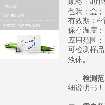
规格：
48T/
动物疫病
包装：盒；
蛋白相关试剂
有效期：
6
虾类水产病原体检测系列
保存温度
：
应用范围：
可检测样品
液体。
一、
检测范
细说明书
！