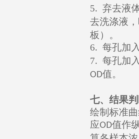
5.
弃去液
去洗涤液，
板）。
6.
每孔加
7.
每孔加
值。
OD
七、
结果判
绘制标准曲
应
值作
OD
算各样本浓