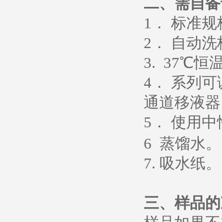
二、需自备
1
． 标准
2
． 自动洗
3. 37
℃恒
4
． 系列
通道移液器
5
．
使用中
6
蒸馏水
。
7.
吸水纸
。
三、样品的