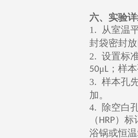
六、
实验详
1.
从室温
封袋密封放
2.
设置标
μ
；样本
50
L
3.
样本孔
加。
4.
除空白
（
）标
HRP
浴锅或恒温