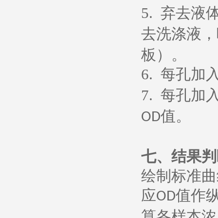
5.
弃去液
去洗涤液，
板）。
6.
每孔加
7.
每孔加
值。
OD
七、
结果判
绘制标准曲
应
值作
OD
算各样本浓