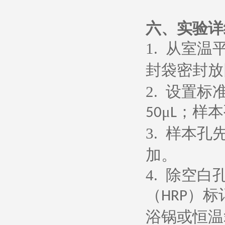
六、
实验详
1.
从室温
封袋密封放
2.
设置标
μ
；样本
50
L
3.
样本孔
加。
4.
除空白
（
）标
HRP
浴锅或恒温