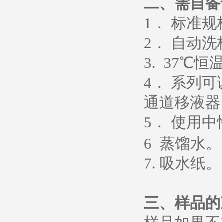
二、需自备
1
． 标准
2
． 自动洗
3. 37
℃恒
4
． 系列
通道移液器
5
．
使用中
6
蒸馏水
。
7.
吸水纸
。
三、样品的