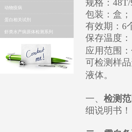
规格：
48T/
动物疫病
包装：盒；
蛋白相关试剂
有效期：
6
虾类水产病原体检测系列
保存温度
：
应用范围：
可检测样品
液体。
一、
检测范
细说明书
！