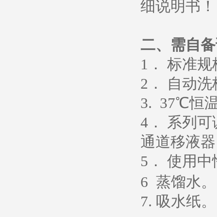
细说明书
！
二、需自备
1
． 标准
2
． 自动洗
3. 37
℃恒
4
． 系列
通道移液器
5
．
使用中
6
蒸馏水
。
7.
吸水纸
。