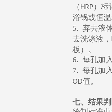
（
）标
HRP
浴锅或恒温
5.
弃去液
去洗涤液，
板）。
6.
每孔加
7.
每孔加
值。
OD
七、
结果判
绘制标准曲