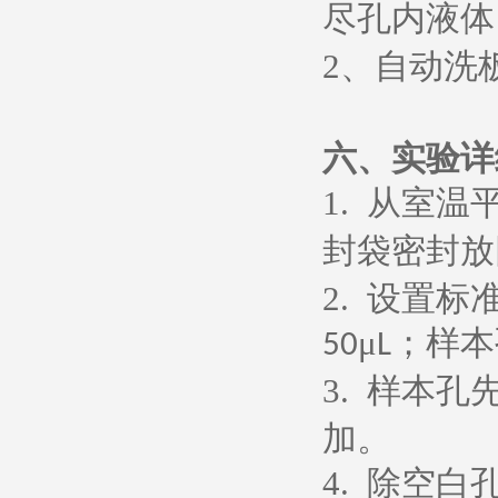
尽孔内液体
2
、
自动洗
六、
实验详
1.
从室温
封袋密封放
2.
设置标
μ
；样本
50
L
3.
样本孔
加。
4.
除空白