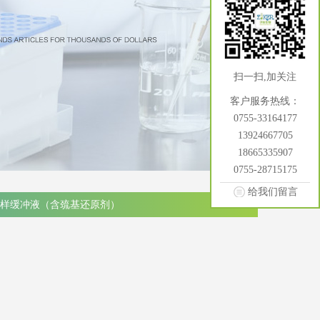
扫一扫,加关注
客户服务热线：
0755-33164177
13924667705
18665335907
0755-28715175
给我们留言
上样缓冲液（含巯基还原剂）