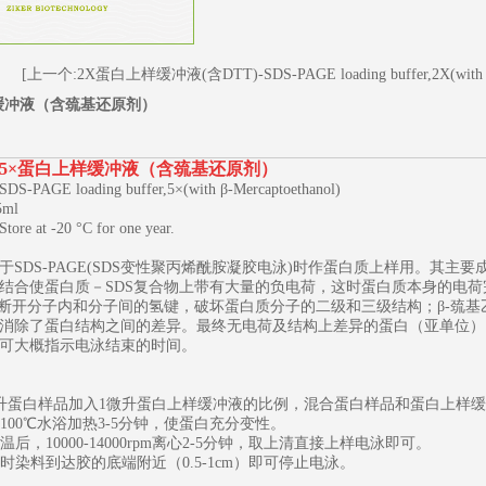
[上一个:2X蛋白上样缓冲液(含DTT)-SDS-PAGE loading buffer,2X(with 
缓冲液（含巯基还原剂）
5×蛋白上样缓冲液（含巯基还原剂）
AGE loading buffer,5×(with β-Mercaptoethanol)
ml
 at -20 °C for one year.
于SDS-PAGE(SDS变性聚丙烯酰胺凝胶电泳)时作蛋白质上样用。其主要
1
2
3
结合使蛋白质－SDS复合物上带有大量的负电荷，这时蛋白质本身的电荷
以断开分子内和分子间的氢键，破坏蛋白质分子的二级和三级结构；β-巯
消除了蛋白结构之间的差异。最终无电荷及结构上差异的蛋白（亚单位）
，可大概指示电泳结束的时间。
：
4微升蛋白样品加入1微升蛋白上样缓冲液的比例，混合蛋白样品和蛋白上样缓冲
，100℃水浴加热3-5分钟，使蛋白充分变性。
室温后，10000-14000rpm离心2-5分钟，取上清直接上样电泳即可。
泳时染料到达胶的底端附近（0.5-1cm）即可停止电泳。