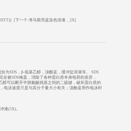
DTT)]
[下一个:考马斯亮蓝染色溶液，2X]
成份为SDS，β-巯基乙醇，溴酚蓝，缓冲盐溶液等。 SDS
完全被SDS掩盖，消除了各种蛋白质本身电荷的差异，
基乙醇可以断开半胱氨酸残基之间的二硫键，破坏蛋白质的
，电泳速度只是与其分子量大小有关；溴酚蓝用作电泳时
液(5X)。