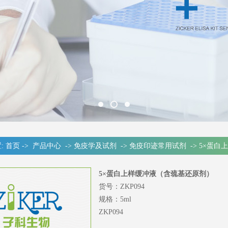
:
首页
->
产品中心
->
免疫学及试剂
->
免疫印迹常用试剂
->
5×蛋白
5×蛋白上样缓冲液（含巯基还原剂）
货号：
ZKP094
规格：
5ml
ZKP094