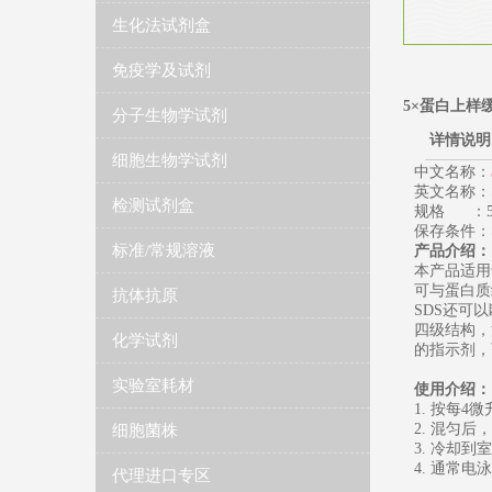
生化法试剂盒
免疫学及试剂
5×蛋白上样
分子生物学试剂
详情说明
细胞生物学试剂
中文名称：
英文名称：SDS-P
检测试剂盒
规格 ：5
保存条件：Store
标准/常规溶液
产品介绍：
本产品适用
可与蛋白质
抗体抗原
SDS还可
四级结构，
化学试剂
的指示剂
实验室耗材
使用介绍
1. 按每
2. 混匀后
细胞菌株
3. 冷却到
4. 通常电
代理进口专区