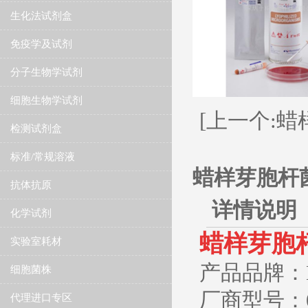
生化法试剂盒
免疫学及试剂
分子生物学试剂
细胞生物学试剂
[上一个:蜡样
检测试剂盒
标准/常规溶液
蜡样芽胞杆菌Bac
抗体抗原
详情说明
化学试剂
蜡样芽胞杆菌 
实验室耗材
产品品牌：Mic
细胞菌株
厂商型号：0
代理进口专区