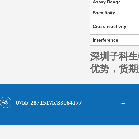
Assay Range
Specificity
Cross-reactivity
Interference
深圳子科生
优势，货期短
-
0755-28715175/33164177