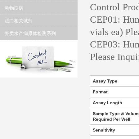
Control Prod
动物疫病
CEP01: Huma
蛋白相关试剂
vials ea) Pl
虾类水产病原体检测系列
CEP03: Huma
Please Inqui
Assay Type
Format
Assay Length
Sample Type & Volum
Required Per Well
Sensitivity