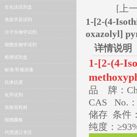
[上
生化法试剂盒
1-[2-(4-Isot
免疫学及试剂
oxazolyl] py
分子生物学试剂
细胞生物学试剂
详情说明
检测试剂盒
1-[2-(4-Is
标准/常规溶液
methoxyph
抗体抗原
品 牌：Che
化学试剂
CAS No.：1
实验室耗材
储存 条件：
细胞菌株
纯度：≥93
代理进口专区