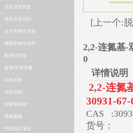
生化法试剂盒
免疫学及试剂
[上一个:脱落
分子生物学试剂
细胞生物学试剂
2,2-连氮基
检测试剂盒
0
标准/常规溶液
详情说明
抗体抗原
2,2-连
化学试剂
30931-67
实验室耗材
CAS :
3093
细胞菌株
货号：
代理进口专区