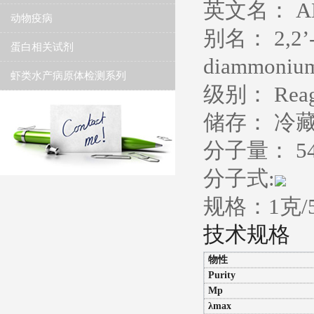
英文名：
A
动物疫病
别名：
2,2’
蛋白相关试剂
diammonium
虾类水产病原体检测系列
级别：
Rea
储存：
冷藏
分子量：
5
分子式:
规格：1克/
技术规格
物性
Purity
Mp
λmax