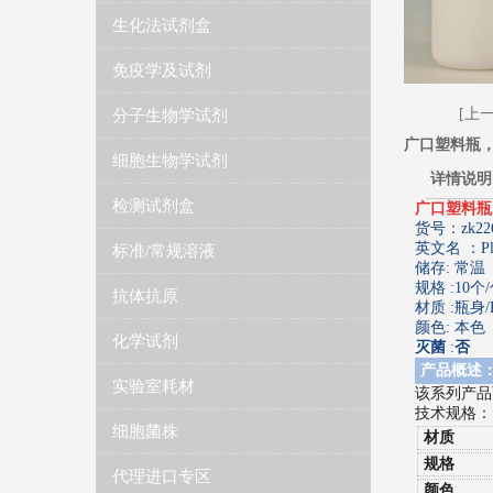
生化法试剂盒
免疫学及试剂
[上一
分子生物学试剂
广口塑料瓶，
细胞生物学试剂
详情说明
检测试剂盒
广口塑料瓶
货号：zk22
英文名
 ：
P
标准/常规溶液
储存:
常温（
规格
 :
10个
抗体抗原
材质
 :
瓶身
颜色:
本色
化学试剂
灭菌
:
否
产品概述
实验室耗材
该系列产品
技术规格：
细胞菌株
材质
规格
代理进口专区
颜色