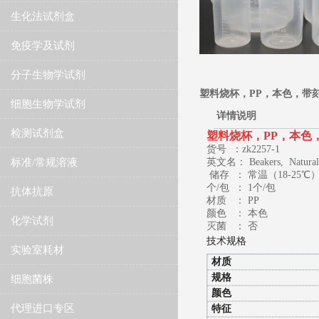
生化法试剂盒
免疫学及试剂
分子生物学试剂
塑料烧杯，PP，本色，带
细胞生物学试剂
详情说明
检测试剂盒
塑料烧杯，PP，本色
货号 ：zk2257-1
标准/常规溶液
英文名：
Beakers, Natural
储存 ：
常温（18-25℃
个/包 ：
1个/包
抗体抗原
材质 ：
PP
颜色 ：
本色
化学试剂
灭菌 ：
否
技术规格
实验室耗材
材质
规格
细胞菌株
颜色
代理进口专区
特征