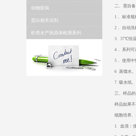
二、需自备
动物疫病
1． 标准
蛋白相关试剂
2． 自动
虾类水产病原体检测系列
3. 37℃
4． 系列
5． 使用中
6 蒸馏水。
7. 吸水纸。
三、样品的
样品如果不
细胞培养、
1. 血清