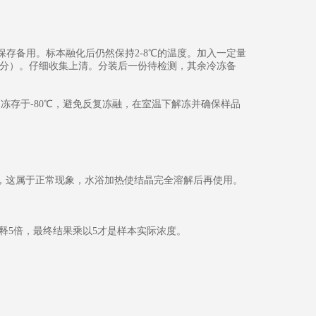
冻保存备用。标本融化后仍然保持2-8℃的温度。加入一定量
00转/分）。仔细收集上清。分装后一份待检测，其余冷冻备
月冻存于-80℃，避免反复冻融，在室温下解冻并确保样品
结晶，这属于正常现象，水浴加热使结晶完全溶解后再使用。
稀释5倍，最终结果乘以5才是样本实际浓度。