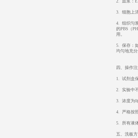
2. 血浆：
3. 细胞上
4. 组织
的PBS（
用。
5. 保存
均匀地充分
四、操作注
1. 试剂
2. 实验
3. 浓度
4. 严格
5. 所有
五、洗板方