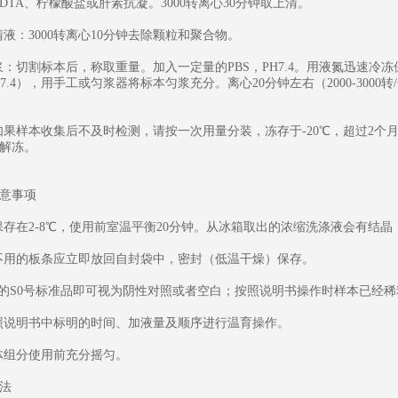
EDTA、柠檬酸盐或肝素抗凝。3000转离心30分钟取上清。
清液：3000转离心10分钟去除颗粒和聚合物。
匀浆：切割标本后，称取重量。加入一定量的PBS，PH7.4。用液氮迅速冷
PH7.4），用手工或匀浆器将标本匀浆充分。离心20分钟左右（2000-30
：如果样本收集后不及时检测，请按一次用量分装，冻存于-20℃，超过2个
解冻。
意事项
盒保存在2-8℃，使用前室温平衡20分钟。从冰箱取出的浓缩洗涤液会有
中不用的板条应立即放回自封袋中，密封（低温干燥）保存。
为0的S0号标准品即可视为阴性对照或者空白；按照说明书操作时样本已经
按照说明书中标明的时间、加液量及顺序进行温育操作。
液体组分使用前充分摇匀。
法