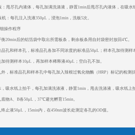
板：甩尽孔内液体，每孔加满洗涤液，静置1min后甩尽孔内液体，在吸水
机：每孔注入洗液350μL，浸泡1min，洗板5次。
细操作程序
温平衡20min后的铝箔袋中取出所需板条，剩余板条用自封袋密封放回4℃。
标准品孔和样本孔，标准品孔各加不同浓度的标准品50μL；样本孔加待测样本
孔先加待测样本10μL，再加样本稀释液40μL；空白孔不加。
白孔外，标准品孔和样本孔中每孔加入辣根过氧化物酶（HRP）标记的检测抗
液体，吸水纸上拍干，每孔加满洗涤液，静置1min，甩去洗涤液，吸水纸
入底物A、B各50μL，37℃避光孵育15min。
入终止液50μL，15min内，在450nm波长处测定各孔的OD值。