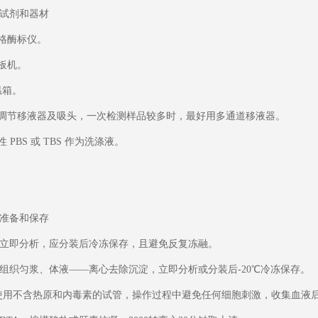
试剂和器材
规格酶标仪。
洗板机。
恒温箱。
可调节移液器及吸头，一次检测样品较多时，最好用多通道移液器。
性 PBS 或 TBS 作为洗涤液。
准备和保存
立即分析，应分装后冷冻保存，且避免反复冻融。
组织匀浆、体液——离心去除沉淀，立即分析或分装后-20℃冷冻保存。
：使用不含热原和内毒素的试管，操作过程中避免任何细胞刺激，收集血液后