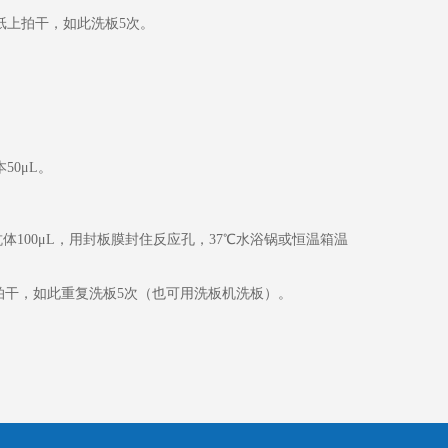
纸上拍干，如此洗板5次。
50μL。
体100μL，用封板膜封住反应孔，37℃水浴锅或恒温箱温
上拍干，如此重复洗板5次（也可用洗板机洗板）。