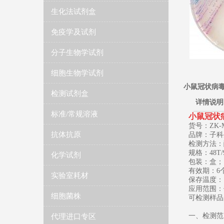
生化法试剂盒
免疫学及试剂
分子生物学试剂
细胞生物学试剂
小鼠冠状病毒抗体
检测试剂盒
详情说明
标准/常规溶液
​小鼠冠状病
货号：ZK-M
抗体抗原
品牌：子科
检测方法：
规格：48T/
化学试剂
包装：盒；
有效期：6
实验室耗材
保存温度： 2
应用范围：
细胞菌株
可检测样品
一、检测范
代理进口专区