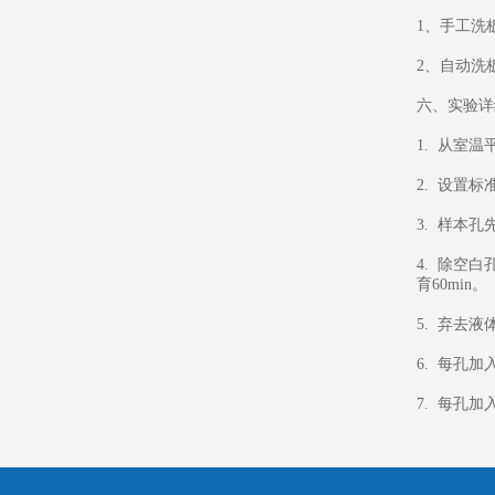
1、手工洗
2、自动洗板
六、实验详
1. 从室
2. 设置
3. 样本
4. 除空
育60min。
5. 弃去
6. 每孔加
7. 每孔加