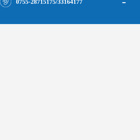
-
0755-28715175/33164177