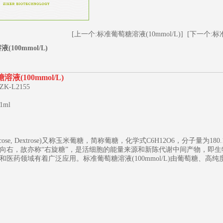
[上一个:标准葡萄糖溶液(10mmol/L)]
[下一个:标准
100mmol/L)
溶液(100mmol/L)
-L2155
ml
1
2
3
ucose, Dextrose)又称玉米葡糖，简称葡糖，化学式C6H12O6，分子
向右，故亦称“右旋糖”，是活细胞的能量来源和新陈代谢中间产物，即
和医药领域有着广泛应用。标准葡萄糖溶液(100mmol/L)由葡萄糖、