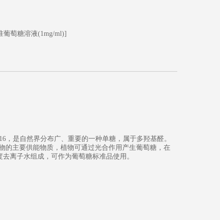
葡萄糖溶液(1mg/ml)]
量为180.16，是自然界分布广、重要的一种单糖，属于多羟基醛。
生物的主要供能物质，植物可通过光合作用产生葡萄糖，在
高纯度去离子水组成，可作为葡萄糖标准品使用。