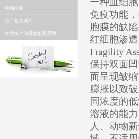
一种血细胞
动物疫病
免疫功能，
蛋白相关试剂
胞膜的缺陷
虾类水产病原体检测系列
红细胞渗透脆性
Fragili
保持双面凹
而呈现皱缩
膨胀以致破
同浓度的低
溶液的能力
人、动物新
域，不适用