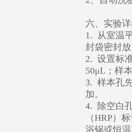
六、实验详
1. 从室
封袋密封放
2. 设置
50μL；样
3. 样本孔
加。
4. 除空
（HRP）
浴锅或恒温箱